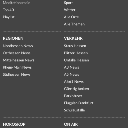
Meditationsradio
Sport
Top 40
Wetter
Playlist
Alle Orte
Alle Themen
REGIONEN
VERKEHR
Nordhessen News
Staus Hessen
Osthessen News
Blitzer Hessen
Mittelhessen News
Unfälle Hessen
Rhein-Main News
A3 News
Südhessen News
A5 News
A661 News
Günstig tanken
Parkhäuser
Flugplan Frankfurt
Schulausfälle
HOROSKOP
ON AIR