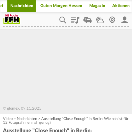
et
Nachrichten
Guten Morgen Hessen
Magazin
Aktionen
Playlist
Staupilot
Wetter
Webcam
Mein
© glomex, 09.11.2025
Video
>
Nachrichten
>
Ausstellung "Close Enough" in Berlin: Wie nah ist für
12 Fotografinnen nah genug?
Ausstellung "Close Enough" in Berlin: