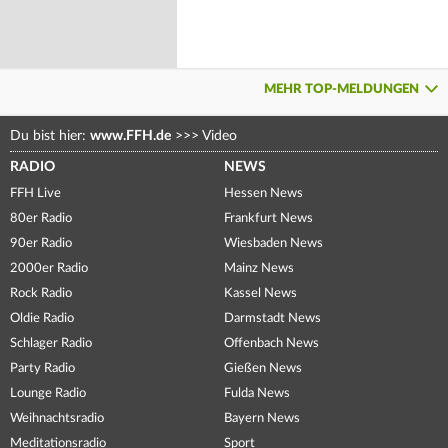
MEHR TOP-MELDUNGEN
Du bist hier:
www.FFH.de
>>>
Video
RADIO
NEWS
FFH Live
Hessen News
80er Radio
Frankfurt News
90er Radio
Wiesbaden News
2000er Radio
Mainz News
Rock Radio
Kassel News
Oldie Radio
Darmstadt News
Schlager Radio
Offenbach News
Party Radio
Gießen News
Lounge Radio
Fulda News
Weihnachtsradio
Bayern News
Meditationsradio
Sport