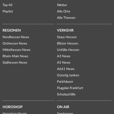
Top 40
Wetter
Playlist
Alle Orte
Alle Themen
REGIONEN
VERKEHR
Nordhessen News
Staus Hessen
Osthessen News
Blitzer Hessen
Mittelhessen News
Unfälle Hessen
Rhein-Main News
A3 News
Südhessen News
A5 News
A661 News
Günstig tanken
Parkhäuser
Flugplan Frankfurt
Schulausfälle
HOROSKOP
ON AIR
Horoskop Heute
Sendungen