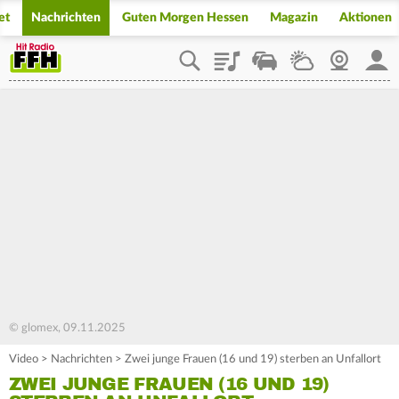
et
Nachrichten
Guten Morgen Hessen
Magazin
Aktionen
Playlist
Staupilot
Wetter
Webcam
Mein
© glomex, 09.11.2025
Video
>
Nachrichten
>
Zwei junge Frauen (16 und 19) sterben an Unfallort
ZWEI JUNGE FRAUEN (16 UND 19)