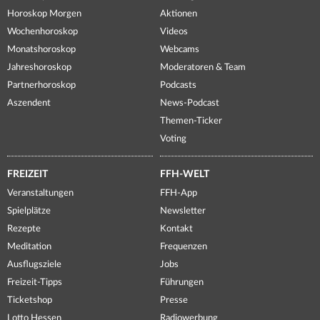
Horoskop Morgen
Aktionen
Wochenhoroskop
Videos
Monatshoroskop
Webcams
Jahreshoroskop
Moderatoren & Team
Partnerhoroskop
Podcasts
Aszendent
News-Podcast
Themen-Ticker
Voting
FREIZEIT
FFH-WELT
Veranstaltungen
FFH-App
Spielplätze
Newsletter
Rezepte
Kontakt
Meditation
Frequenzen
Ausflugsziele
Jobs
Freizeit-Tipps
Führungen
Ticketshop
Presse
Lotto Hessen
Radiowerbung