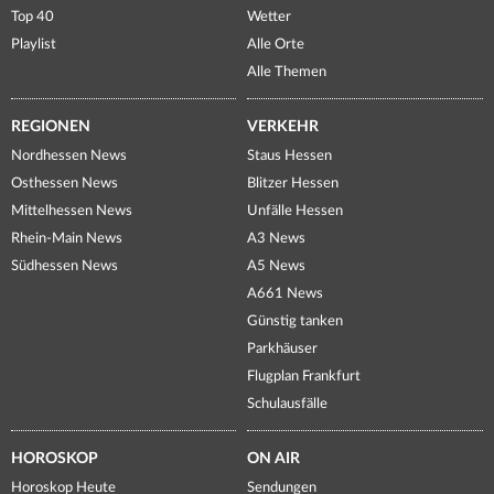
Top 40
Wetter
Playlist
Alle Orte
Alle Themen
REGIONEN
VERKEHR
Nordhessen News
Staus Hessen
Osthessen News
Blitzer Hessen
Mittelhessen News
Unfälle Hessen
Rhein-Main News
A3 News
Südhessen News
A5 News
A661 News
Günstig tanken
Parkhäuser
Flugplan Frankfurt
Schulausfälle
HOROSKOP
ON AIR
Horoskop Heute
Sendungen