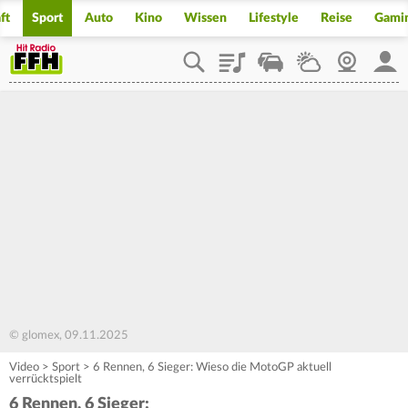
ft
Sport
Auto
Kino
Wissen
Lifestyle
Reise
Gami
Playlist
Staupilot
Wetter
Webcam
Mein
© glomex, 09.11.2025
Video
>
Sport
>
6 Rennen, 6 Sieger: Wieso die MotoGP aktuell
verrücktspielt
6 Rennen, 6 Sieger: