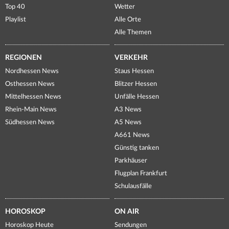
Top 40
Wetter
Playlist
Alle Orte
Alle Themen
REGIONEN
VERKEHR
Nordhessen News
Staus Hessen
Osthessen News
Blitzer Hessen
Mittelhessen News
Unfälle Hessen
Rhein-Main News
A3 News
Südhessen News
A5 News
A661 News
Günstig tanken
Parkhäuser
Flugplan Frankfurt
Schulausfälle
HOROSKOP
ON AIR
Horoskop Heute
Sendungen