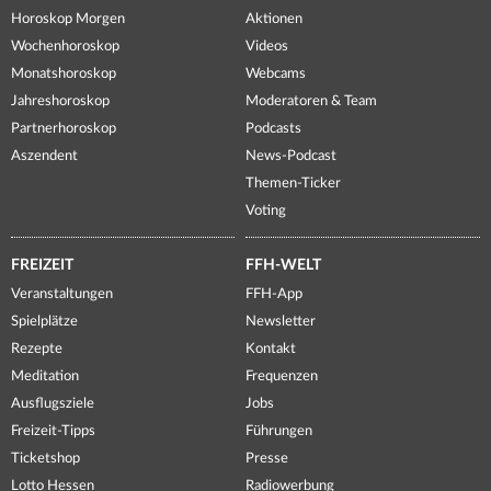
Horoskop Morgen
Aktionen
Wochenhoroskop
Videos
Monatshoroskop
Webcams
Jahreshoroskop
Moderatoren & Team
Partnerhoroskop
Podcasts
Aszendent
News-Podcast
Themen-Ticker
Voting
FREIZEIT
FFH-WELT
Veranstaltungen
FFH-App
Spielplätze
Newsletter
Rezepte
Kontakt
Meditation
Frequenzen
Ausflugsziele
Jobs
Freizeit-Tipps
Führungen
Ticketshop
Presse
Lotto Hessen
Radiowerbung