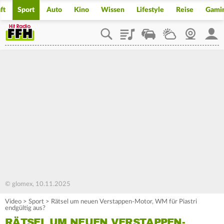
ft
Sport
Auto
Kino
Wissen
Lifestyle
Reise
Gami
Playlist
Staupilot
Wetter
Webcam
Mein
© glomex, 10.11.2025
Video
>
Sport
>
Rätsel um neuen Verstappen-Motor, WM für Piastri
endgültig aus?
RÄTSEL UM NEUEN VERSTAPPEN-