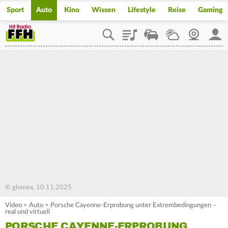
Sport
Auto
Kino
Wissen
Lifestyle
Reise
Gaming
Playlist
Staupilot
Wetter
Webcam
Mein
© glomex, 10.11.2025
Video
>
Auto
>
Porsche Cayenne-Erprobung unter Extrembedingungen –
real und virtuell
PORSCHE CAYENNE-ERPROBUNG