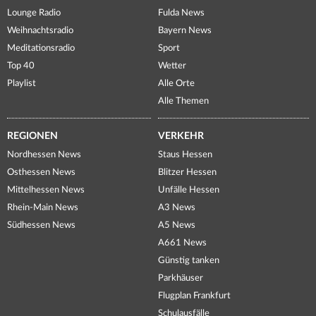
Lounge Radio
Fulda News
Weihnachtsradio
Bayern News
Meditationsradio
Sport
Top 40
Wetter
Playlist
Alle Orte
Alle Themen
REGIONEN
VERKEHR
Nordhessen News
Staus Hessen
Osthessen News
Blitzer Hessen
Mittelhessen News
Unfälle Hessen
Rhein-Main News
A3 News
Südhessen News
A5 News
A661 News
Günstig tanken
Parkhäuser
Flugplan Frankfurt
Schulausfälle