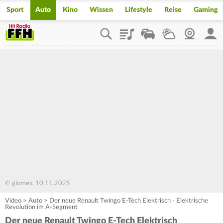
Sport
Auto
Kino
Wissen
Lifestyle
Reise
Gaming
Playlist
Staupilot
Wetter
Webcam
Mein
© glomex, 10.11.2025
Video
>
Auto
>
Der neue Renault Twingo E-Tech Elektrisch - Elektrische
Revolution im A-Segment
Der neue Renault Twingo E-Tech Elektrisch