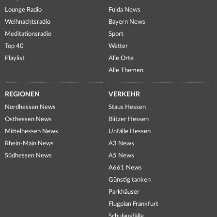
Lounge Radio
Fulda News
Weihnachtsradio
Bayern News
Meditationsradio
Sport
Top 40
Wetter
Playlist
Alle Orte
Alle Themen
REGIONEN
VERKEHR
Nordhessen News
Staus Hessen
Osthessen News
Blitzer Hessen
Mittelhessen News
Unfälle Hessen
Rhein-Main News
A3 News
Südhessen News
A5 News
A661 News
Günstig tanken
Parkhäuser
Flugplan Frankfurt
Schulausfälle