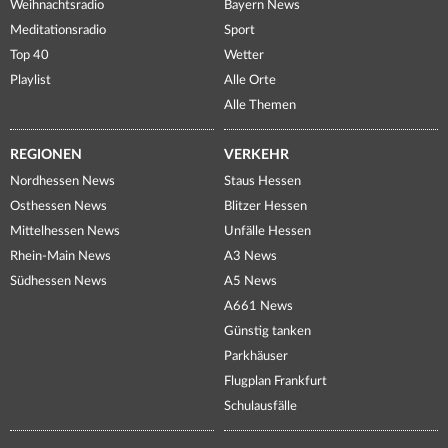
Weihnachtsradio
Bayern News
Meditationsradio
Sport
Top 40
Wetter
Playlist
Alle Orte
Alle Themen
REGIONEN
VERKEHR
Nordhessen News
Staus Hessen
Osthessen News
Blitzer Hessen
Mittelhessen News
Unfälle Hessen
Rhein-Main News
A3 News
Südhessen News
A5 News
A661 News
Günstig tanken
Parkhäuser
Flugplan Frankfurt
Schulausfälle