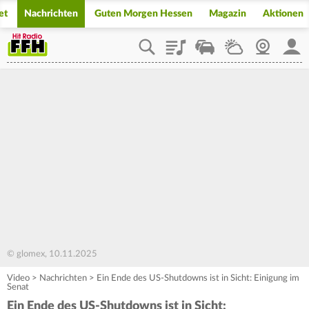
et
Nachrichten
Guten Morgen Hessen
Magazin
Aktionen
Playlist
Staupilot
Wetter
Webcam
Mein
© glomex, 10.11.2025
Video
>
Nachrichten
>
Ein Ende des US-Shutdowns ist in Sicht: Einigung im
Senat
Ein Ende des US-Shutdowns ist in Sicht: