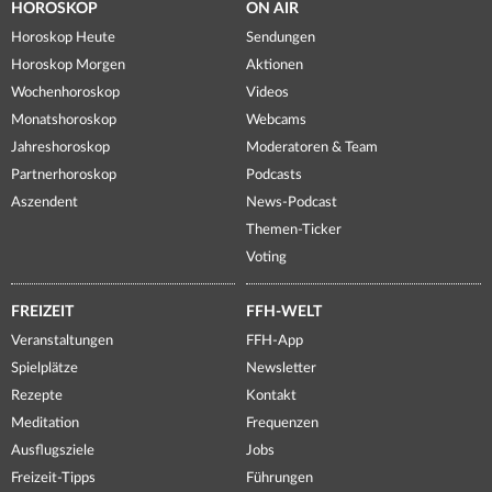
HOROSKOP
ON AIR
Horoskop Heute
Sendungen
Horoskop Morgen
Aktionen
Wochenhoroskop
Videos
Monatshoroskop
Webcams
Jahreshoroskop
Moderatoren & Team
Partnerhoroskop
Podcasts
Aszendent
News-Podcast
Themen-Ticker
Voting
FREIZEIT
FFH-WELT
Veranstaltungen
FFH-App
Spielplätze
Newsletter
Rezepte
Kontakt
Meditation
Frequenzen
Ausflugsziele
Jobs
Freizeit-Tipps
Führungen