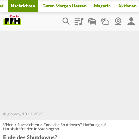
et
Nachrichten
Guten Morgen Hessen
Magazin
Aktionen
Playlist
Staupilot
Wetter
Webcam
Mein
© glomex, 10.11.2025
Video
>
Nachrichten
>
Ende des Shutdowns? Hoffnung auf
Haushaltsfrieden in Washington
Ende des Shutdowns?