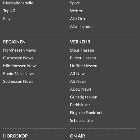
Meditationsradio
Sport
Top 40
Wetter
Playlist
Alle Orte
Alle Themen
REGIONEN
VERKEHR
Nordhessen News
Staus Hessen
Osthessen News
Blitzer Hessen
Mittelhessen News
Unfälle Hessen
Rhein-Main News
A3 News
Südhessen News
A5 News
A661 News
Günstig tanken
Parkhäuser
Flugplan Frankfurt
Schulausfälle
HOROSKOP
ON AIR