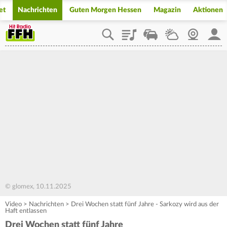
et
Nachrichten
Guten Morgen Hessen
Magazin
Aktionen
Playlist
Staupilot
Wetter
Webcam
Mein
© glomex, 10.11.2025
Video
>
Nachrichten
>
Drei Wochen statt fünf Jahre - Sarkozy wird aus der
Haft entlassen
Drei Wochen statt fünf Jahre