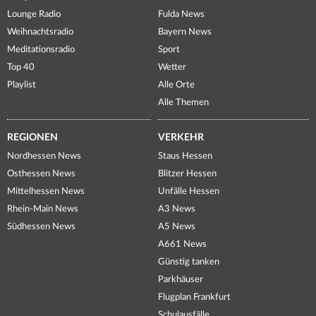
Lounge Radio
Fulda News
Weihnachtsradio
Bayern News
Meditationsradio
Sport
Top 40
Wetter
Playlist
Alle Orte
Alle Themen
REGIONEN
VERKEHR
Nordhessen News
Staus Hessen
Osthessen News
Blitzer Hessen
Mittelhessen News
Unfälle Hessen
Rhein-Main News
A3 News
Südhessen News
A5 News
A661 News
Günstig tanken
Parkhäuser
Flugplan Frankfurt
Schulausfälle