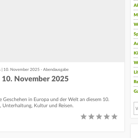
A
Mu
Wi
Sp
A
K
W
s | 10. November 2025 - Abendausgabe
Li
 | 10. November 2025
Re
G
lle Geschehen in Europa und der Welt an diesem 10.
, Unterhaltung, Kultur und Reisen.