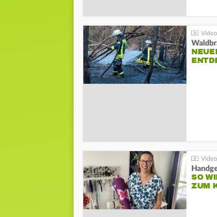
Waldbr
NEUE
ENTD
Handge
SO WI
ZUM 