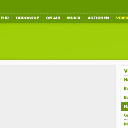
KEHR
HOROSKOP
ON AIR
MUSIK
AKTIONEN
VIDE
V
N
Be
B
N
G
M