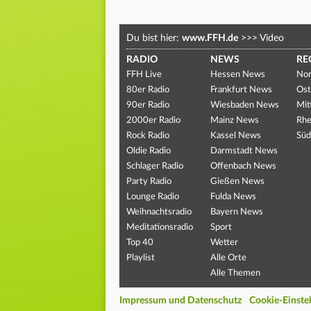
Du bist hier:
www.FFH.de
>>>
Video
RADIO
NEWS
RE
FFH Live
Hessen News
Nor
80er Radio
Frankfurt News
Ost
90er Radio
Wiesbaden News
Mit
2000er Radio
Mainz News
Rhe
Rock Radio
Kassel News
Süd
Oldie Radio
Darmstadt News
Schlager Radio
Offenbach News
Party Radio
Gießen News
Lounge Radio
Fulda News
Weihnachtsradio
Bayern News
Meditationsradio
Sport
Top 40
Wetter
Playlist
Alle Orte
Alle Themen
Impressum und Datenschutz
Cookie-Einste