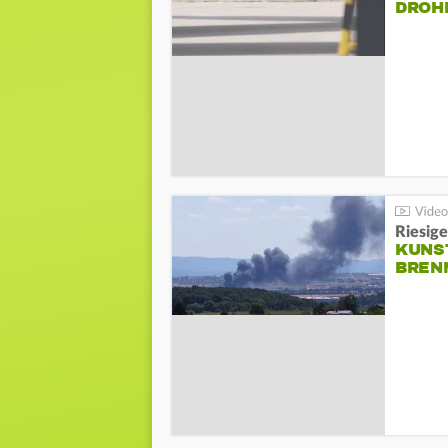
DROH
Riesige
KUNS
BREN