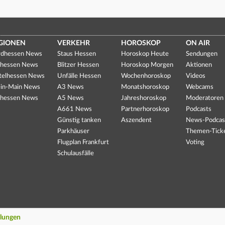
GIONEN
VERKEHR
HOROSKOP
ON AIR
dhessen News
Staus Hessen
Horoskop Heute
Sendungen
hessen News
Blitzer Hessen
Horoskop Morgen
Aktionen
telhessen News
Unfälle Hessen
Wochenhoroskop
Videos
in-Main News
A3 News
Monatshoroskop
Webcams
hessen News
A5 News
Jahreshoroskop
Moderatoren
A661 News
Partnerhoroskop
Podcasts
Günstig tanken
Aszendent
News-Podcas
Parkhäuser
Themen-Tick
Flugplan Frankfurt
Voting
Schulausfälle
llungen