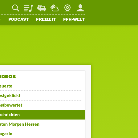
Playlist
Staupilot
Wetter
Webcam
Mein FFH
O
PODCAST
FREIZEIT
FFH-WELT
IDEOS
eueste
stgeklickt
estbewertet
achrichten
uten Morgen Hessen
agazin