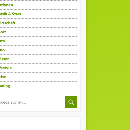
ktionen
sik & Stars
rtschaft
ort
uto
ino
issen
festyle
ise
aming