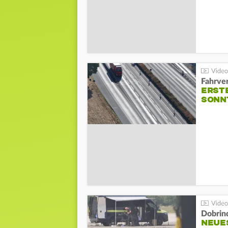
Fahrve
ERST
SONN
Dobrin
NEUE