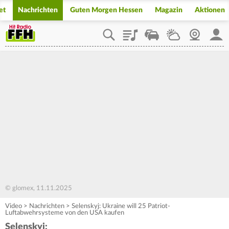
et
Nachrichten
Guten Morgen Hessen
Magazin
Aktionen
Playlist
Staupilot
Wetter
Webcam
Mein
© glomex, 11.11.2025
Video
>
Nachrichten
>
Selenskyj: Ukraine will 25 Patriot-
Luftabwehrsysteme von den USA kaufen
Selenskyj: