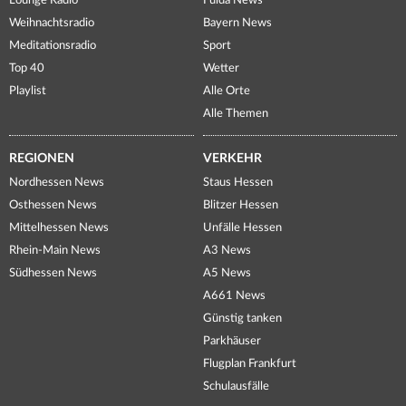
Lounge Radio
Fulda News
Weihnachtsradio
Bayern News
Meditationsradio
Sport
Top 40
Wetter
Playlist
Alle Orte
Alle Themen
REGIONEN
VERKEHR
Nordhessen News
Staus Hessen
Osthessen News
Blitzer Hessen
Mittelhessen News
Unfälle Hessen
Rhein-Main News
A3 News
Südhessen News
A5 News
A661 News
Günstig tanken
Parkhäuser
Flugplan Frankfurt
Schulausfälle