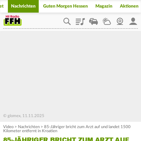
et
Nachrichten
Guten Morgen Hessen
Magazin
Aktionen
Playlist
Staupilot
Wetter
Webcam
Mein
© glomex, 11.11.2025
Video
>
Nachrichten
>
85-Jähriger bricht zum Arzt auf und landet 1500
Kilometer entfernt in Kroatien
85-JÄHRIGER BRICHT ZUM ARZT AUF