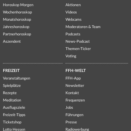
Horoskop Morgen
Aktionen
Wochenhoroskop
Videos
Monatshoroskop
Webcams
Jahreshoroskop
Moderatoren & Team
Partnerhoroskop
Podcasts
Aszendent
News-Podcast
Themen-Ticker
Voting
FREIZEIT
FFH-WELT
Veranstaltungen
FFH-App
Spielplätze
Newsletter
Rezepte
Kontakt
Meditation
Frequenzen
Ausflugsziele
Jobs
Freizeit-Tipps
Führungen
Ticketshop
Presse
Lotto Hessen
Radiowerbung