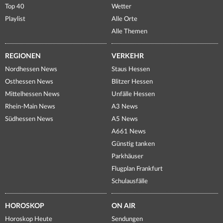
Top 40
Wetter
Playlist
Alle Orte
Alle Themen
REGIONEN
VERKEHR
Nordhessen News
Staus Hessen
Osthessen News
Blitzer Hessen
Mittelhessen News
Unfälle Hessen
Rhein-Main News
A3 News
Südhessen News
A5 News
A661 News
Günstig tanken
Parkhäuser
Flugplan Frankfurt
Schulausfälle
HOROSKOP
ON AIR
Horoskop Heute
Sendungen