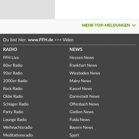
MEHR TOP-MELDUNGEN
Du bist hier:
www.FFH.de
>>>
Video
RADIO
NEWS
FFH Live
Hessen News
80er Radio
Frankfurt News
90er Radio
Wiesbaden News
2000er Radio
Mainz News
Rock Radio
Kassel News
Oldie Radio
Darmstadt News
Schlager Radio
Offenbach News
Party Radio
Gießen News
Lounge Radio
Fulda News
Weihnachtsradio
Bayern News
Meditationsradio
Sport