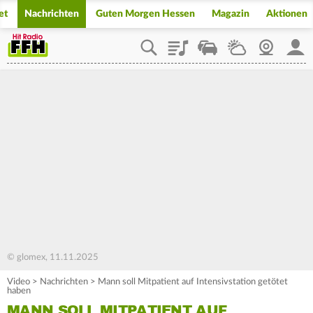
et
Nachrichten
Guten Morgen Hessen
Magazin
Aktionen
Playlist
Staupilot
Wetter
Webcam
Mein
© glomex, 11.11.2025
Video
>
Nachrichten
>
Mann soll Mitpatient auf Intensivstation getötet
haben
MANN SOLL MITPATIENT AUF