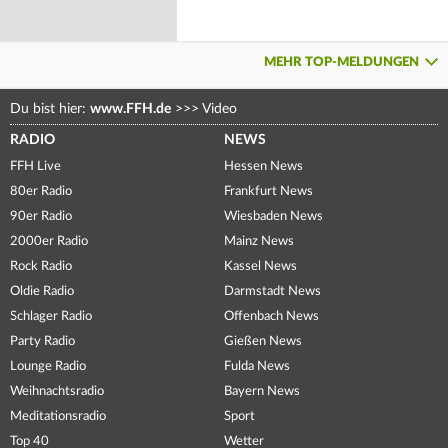
MEHR TOP-MELDUNGEN
Du bist hier:
www.FFH.de
>>>
Video
RADIO
NEWS
FFH Live
Hessen News
80er Radio
Frankfurt News
90er Radio
Wiesbaden News
2000er Radio
Mainz News
Rock Radio
Kassel News
Oldie Radio
Darmstadt News
Schlager Radio
Offenbach News
Party Radio
Gießen News
Lounge Radio
Fulda News
Weihnachtsradio
Bayern News
Meditationsradio
Sport
Top 40
Wetter