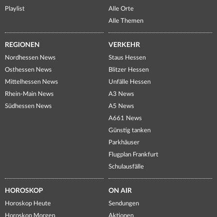
Playlist
Alle Orte
Alle Themen
REGIONEN
VERKEHR
Nordhessen News
Staus Hessen
Osthessen News
Blitzer Hessen
Mittelhessen News
Unfälle Hessen
Rhein-Main News
A3 News
Südhessen News
A5 News
A661 News
Günstig tanken
Parkhäuser
Flugplan Frankfurt
Schulausfälle
HOROSKOP
ON AIR
Horoskop Heute
Sendungen
Horoskop Morgen
Aktionen