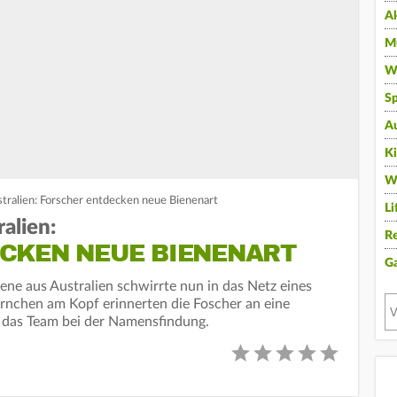
A
Mu
Wi
Sp
A
K
W
stralien: Forscher entdecken neue Bienenart
Li
alien:
Re
CKEN NEUE BIENENART
G
iene aus Australien schwirrte nun in das Netz eines
rnchen am Kopf erinnerten die Foscher an eine
en das Team bei der Namensfindung.