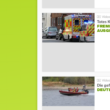
Totes 
FREM
AUSG
Die gef
DEUT