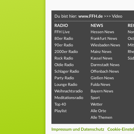
Du bist hier:
www.FFH.de
>>>
Video
RADIO
NEWS
RE
FFH Live
Hessen News
Nor
80er Radio
Frankfurt News
Ost
90er Radio
Wiesbaden News
Mit
2000er Radio
Mainz News
Rhe
Rock Radio
Kassel News
Süd
Oldie Radio
Darmstadt News
Schlager Radio
Offenbach News
Party Radio
Gießen News
Lounge Radio
Fulda News
Weihnachtsradio
Bayern News
Meditationsradio
Sport
Top 40
Wetter
Playlist
Alle Orte
Alle Themen
Impressum und Datenschutz
Cookie-Einste