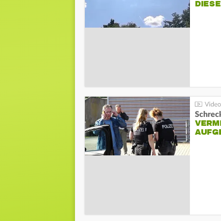
DIES
Schreck
VERM
AUFG