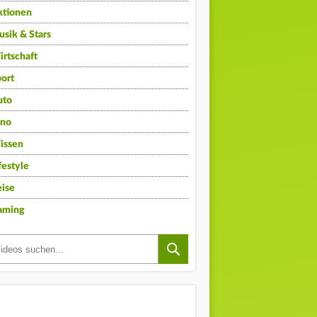
ktionen
sik & Stars
rtschaft
ort
uto
ino
issen
festyle
ise
aming