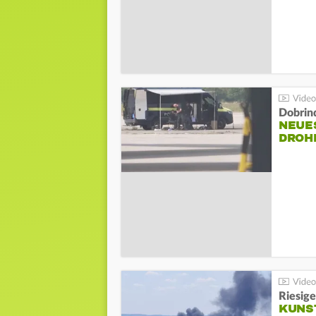
Dobrin
NEUE
DROH
Riesige
KUNS