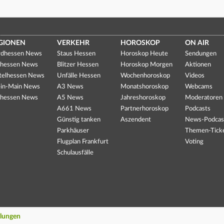
GIONEN
VERKEHR
HOROSKOP
ON AIR
dhessen News
Staus Hessen
Horoskop Heute
Sendungen
hessen News
Blitzer Hessen
Horoskop Morgen
Aktionen
telhessen News
Unfälle Hessen
Wochenhoroskop
Videos
in-Main News
A3 News
Monatshoroskop
Webcams
hessen News
A5 News
Jahreshoroskop
Moderatoren
A661 News
Partnerhoroskop
Podcasts
Günstig tanken
Aszendent
News-Podcas
Parkhäuser
Themen-Tick
Flugplan Frankfurt
Voting
Schulausfälle
llungen