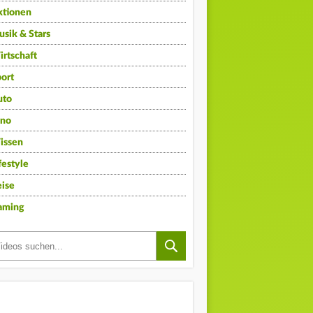
ktionen
sik & Stars
rtschaft
ort
uto
ino
issen
festyle
ise
aming