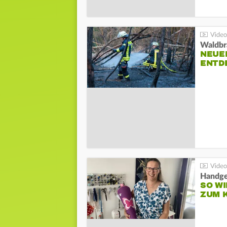
Waldbr
NEUE
ENTD
Handge
SO WI
ZUM 