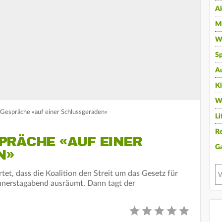
A
Mu
Wi
Sp
A
K
W
-Gespräche «auf einer Schlussgeraden»
Li
Re
PRÄCHE «AUF EINER
G
N»
et, dass die Koalition den Streit um das Gesetz für
nerstagabend ausräumt. Dann tagt der