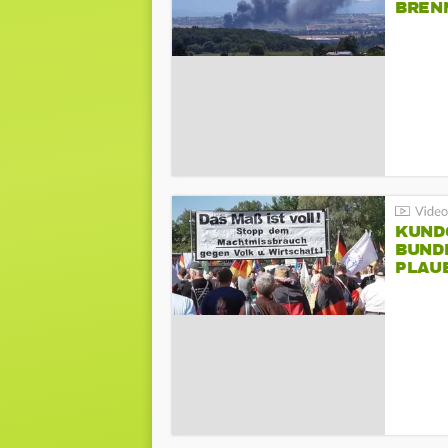
BREN
KUND
BUND
PLAU
GEGE