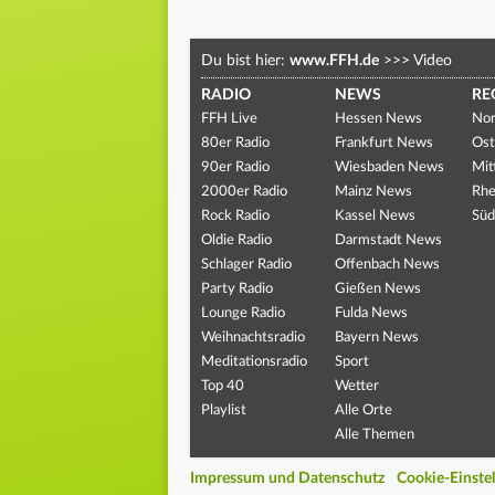
Du bist hier:
www.FFH.de
>>>
Video
RADIO
NEWS
RE
FFH Live
Hessen News
Nor
80er Radio
Frankfurt News
Ost
90er Radio
Wiesbaden News
Mit
2000er Radio
Mainz News
Rhe
Rock Radio
Kassel News
Süd
Oldie Radio
Darmstadt News
Schlager Radio
Offenbach News
Party Radio
Gießen News
Lounge Radio
Fulda News
Weihnachtsradio
Bayern News
Meditationsradio
Sport
Top 40
Wetter
Playlist
Alle Orte
Alle Themen
Impressum und Datenschutz
Cookie-Einste