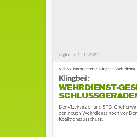
© glomex, 11.11.2025
Video
>
Nachrichten
>
Klingbeil: Wehrdienst
Klingbeil:
WEHRDIENST-GES
SCHLUSSGERADE
Der Vizekanzler und SPD-Chef erwart
den neuen Wehrdienst noch vor Don
Koalitionsausschuss.