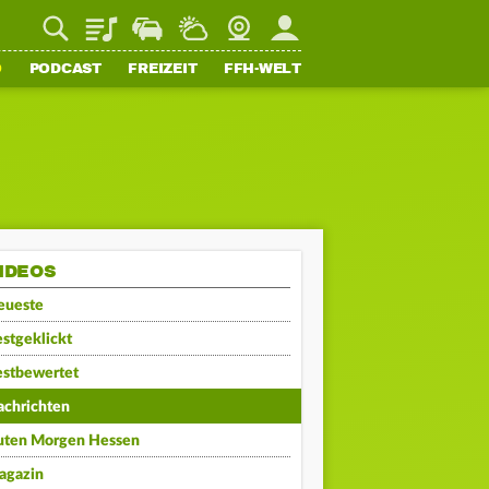
Playlist
Staupilot
Wetter
Webcam
Mein FFH
O
PODCAST
FREIZEIT
FFH-WELT
IDEOS
eueste
stgeklickt
estbewertet
achrichten
uten Morgen Hessen
agazin