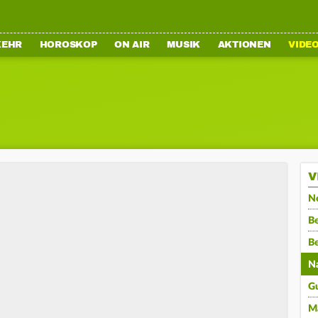
KEHR
HOROSKOP
ON AIR
MUSIK
AKTIONEN
VIDE
V
N
Be
B
N
G
M