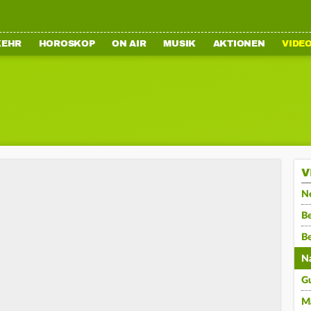
KEHR
HOROSKOP
ON AIR
MUSIK
AKTIONEN
VIDE
V
N
Be
B
N
G
M