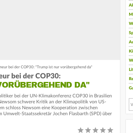
A
Mu
Wi
Sp
A
K
W
neur bei der COP30: "Trump ist nur vorübergehend da"
Li
eur bei der COP30:
Re
 VORÜBERGEHEND DA"
G
litiker bei der UN-Klimakonferenz COP30 in Brasilien
Newsom schwere Kritik an der Klimapolitik von US-
em schloss Newsom eine Kooperation zwischen
m Umwelt-Staatssekretär Jochen Flasbarth (SPD) über