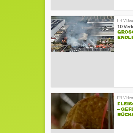
10 Ver
GROSS
NDLI
FLEI
– GEF
ÜCKG