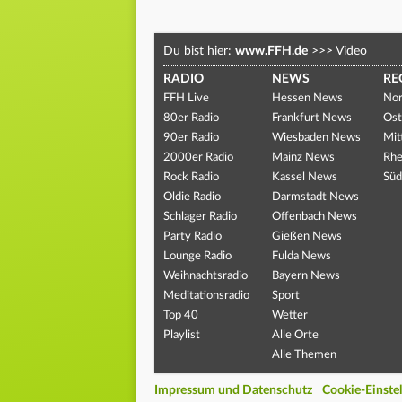
Du bist hier:
www.FFH.de
>>>
Video
RADIO
NEWS
RE
FFH Live
Hessen News
Nor
80er Radio
Frankfurt News
Ost
90er Radio
Wiesbaden News
Mit
2000er Radio
Mainz News
Rhe
Rock Radio
Kassel News
Süd
Oldie Radio
Darmstadt News
Schlager Radio
Offenbach News
Party Radio
Gießen News
Lounge Radio
Fulda News
Weihnachtsradio
Bayern News
Meditationsradio
Sport
Top 40
Wetter
Playlist
Alle Orte
Alle Themen
Impressum und Datenschutz
Cookie-Einste