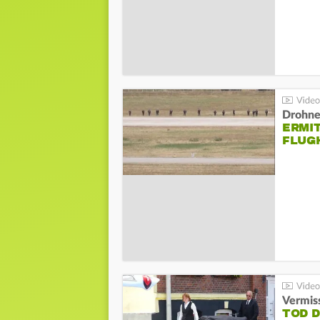
Drohnen
ERMI
FLUG
Vermis
TOD 