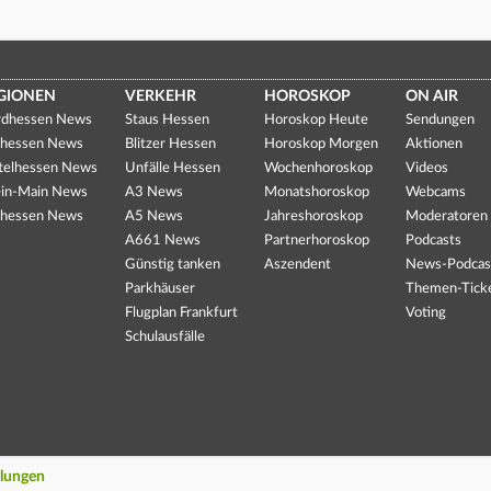
GIONEN
VERKEHR
HOROSKOP
ON AIR
dhessen News
Staus Hessen
Horoskop Heute
Sendungen
hessen News
Blitzer Hessen
Horoskop Morgen
Aktionen
telhessen News
Unfälle Hessen
Wochenhoroskop
Videos
in-Main News
A3 News
Monatshoroskop
Webcams
hessen News
A5 News
Jahreshoroskop
Moderatoren
A661 News
Partnerhoroskop
Podcasts
Günstig tanken
Aszendent
News-Podcas
Parkhäuser
Themen-Tick
Flugplan Frankfurt
Voting
Schulausfälle
llungen