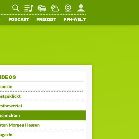
Playlist
Staupilot
Wetter
Webcam
Mein FFH
O
PODCAST
FREIZEIT
FFH-WELT
IDEOS
eueste
stgeklickt
estbewertet
achrichten
uten Morgen Hessen
agazin