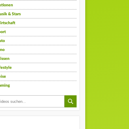
ktionen
sik & Stars
rtschaft
ort
uto
ino
issen
festyle
ise
aming