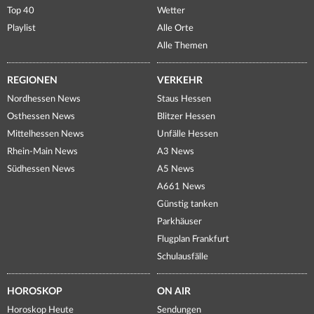
Top 40
Wetter
Playlist
Alle Orte
Alle Themen
REGIONEN
VERKEHR
Nordhessen News
Staus Hessen
Osthessen News
Blitzer Hessen
Mittelhessen News
Unfälle Hessen
Rhein-Main News
A3 News
Südhessen News
A5 News
A661 News
Günstig tanken
Parkhäuser
Flugplan Frankfurt
Schulausfälle
HOROSKOP
ON AIR
Horoskop Heute
Sendungen