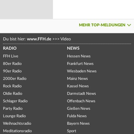
MEHR TOP-MELDUNGEN
Du bist hier:
www.FFH.de
>>>
Video
RADIO
NEWS
FFH Live
Hessen News
80er Radio
Frankfurt News
90er Radio
Wiesbaden News
2000er Radio
Mainz News
Rock Radio
Kassel News
Oldie Radio
Darmstadt News
Schlager Radio
Offenbach News
Party Radio
Gießen News
Lounge Radio
Fulda News
Weihnachtsradio
Bayern News
Meditationsradio
Sport