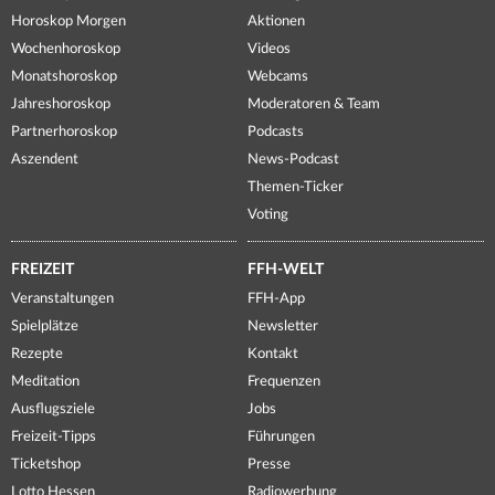
Horoskop Morgen
Aktionen
Wochenhoroskop
Videos
Monatshoroskop
Webcams
Jahreshoroskop
Moderatoren & Team
Partnerhoroskop
Podcasts
Aszendent
News-Podcast
Themen-Ticker
Voting
FREIZEIT
FFH-WELT
Veranstaltungen
FFH-App
Spielplätze
Newsletter
Rezepte
Kontakt
Meditation
Frequenzen
Ausflugsziele
Jobs
Freizeit-Tipps
Führungen
Ticketshop
Presse
Lotto Hessen
Radiowerbung