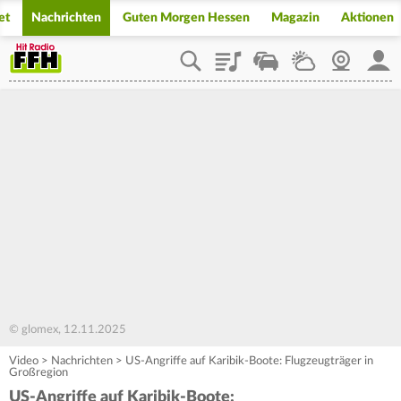
et
Nachrichten
Guten Morgen Hessen
Magazin
Aktionen
Playlist
Staupilot
Wetter
Webcam
Mein
© glomex, 12.11.2025
Video
>
Nachrichten
>
US-Angriffe auf Karibik-Boote: Flugzeugträger in
Großregion
US-Angriffe auf Karibik-Boote: