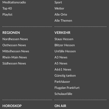
Meditationsradio
Sport
Top 40
Wetter
Playlist
Alle Orte
Alle Themen
REGIONEN
VERKEHR
Nordhessen News
Staus Hessen
Osthessen News
Blitzer Hessen
Mittelhessen News
Unfälle Hessen
Rhein-Main News
A3 News
Südhessen News
A5 News
A661 News
Günstig tanken
Parkhäuser
Flugplan Frankfurt
Schulausfälle
HOROSKOP
ON AIR