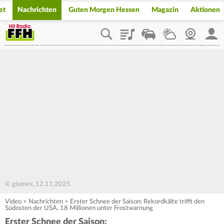
et
Nachrichten
Guten Morgen Hessen
Magazin
Aktionen
Playlist
Staupilot
Wetter
Webcam
Mein
© glomex, 12.11.2025
Video
>
Nachrichten
>
Erster Schnee der Saison: Rekordkälte trifft den
Südosten der USA, 18 Millionen unter Frostwarnung
Erster Schnee der Saison: