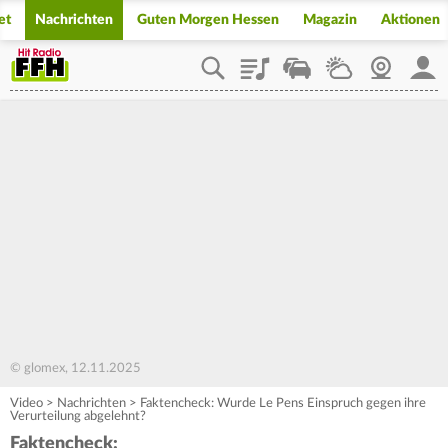
et
Nachrichten
Guten Morgen Hessen
Magazin
Aktionen
Playlist
Staupilot
Wetter
Webcam
Mein
© glomex, 12.11.2025
Video
>
Nachrichten
>
Faktencheck: Wurde Le Pens Einspruch gegen ihre
Verurteilung abgelehnt?
Faktencheck: