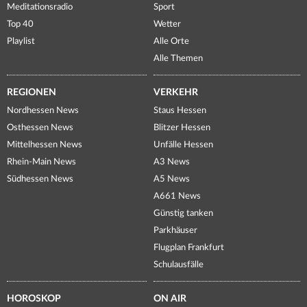
Meditationsradio
Sport
Top 40
Wetter
Playlist
Alle Orte
Alle Themen
REGIONEN
VERKEHR
Nordhessen News
Staus Hessen
Osthessen News
Blitzer Hessen
Mittelhessen News
Unfälle Hessen
Rhein-Main News
A3 News
Südhessen News
A5 News
A661 News
Günstig tanken
Parkhäuser
Flugplan Frankfurt
Schulausfälle
HOROSKOP
ON AIR