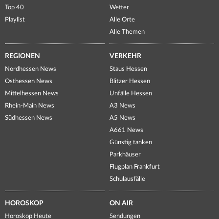
Top 40
Wetter
Playlist
Alle Orte
Alle Themen
REGIONEN
VERKEHR
Nordhessen News
Staus Hessen
Osthessen News
Blitzer Hessen
Mittelhessen News
Unfälle Hessen
Rhein-Main News
A3 News
Südhessen News
A5 News
A661 News
Günstig tanken
Parkhäuser
Flugplan Frankfurt
Schulausfälle
HOROSKOP
ON AIR
Horoskop Heute
Sendungen