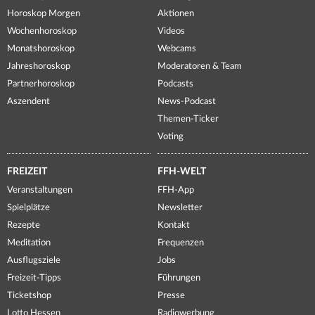
Horoskop Morgen
Aktionen
Wochenhoroskop
Videos
Monatshoroskop
Webcams
Jahreshoroskop
Moderatoren & Team
Partnerhoroskop
Podcasts
Aszendent
News-Podcast
Themen-Ticker
Voting
FREIZEIT
FFH-WELT
Veranstaltungen
FFH-App
Spielplätze
Newsletter
Rezepte
Kontakt
Meditation
Frequenzen
Ausflugsziele
Jobs
Freizeit-Tipps
Führungen
Ticketshop
Presse
Lotto Hessen
Radiowerbung