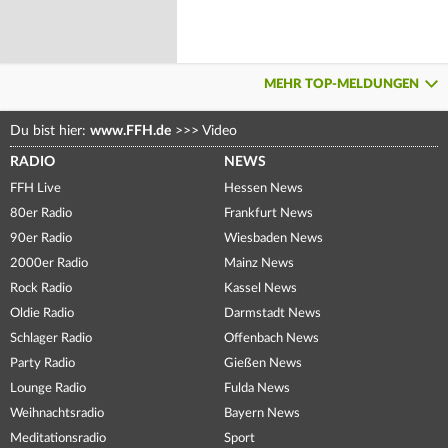
MEHR TOP-MELDUNGEN
Du bist hier:
www.FFH.de
>>>
Video
RADIO
NEWS
FFH Live
Hessen News
80er Radio
Frankfurt News
90er Radio
Wiesbaden News
2000er Radio
Mainz News
Rock Radio
Kassel News
Oldie Radio
Darmstadt News
Schlager Radio
Offenbach News
Party Radio
Gießen News
Lounge Radio
Fulda News
Weihnachtsradio
Bayern News
Meditationsradio
Sport