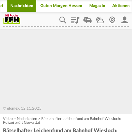
et
Nachrichten
Guten Morgen Hessen
Magazin
Aktionen
Playlist
Staupilot
Wetter
Webcam
Mein
© glomex, 12.11.2025
Video
>
Nachrichten
>
Rätselhafter Leichenfund am Bahnhof Wiesloch:
Polizei prüft Gewalttat
Rätselhafter Leichenfund am Bahnhof Wiesloch: