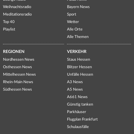
Weihnachtsradio
Bayern News
Meditationsradio
Sport
Top 40
Wetter
Playlist
Alle Orte
Alle Themen
REGIONEN
VERKEHR
Nordhessen News
Staus Hessen
Osthessen News
Blitzer Hessen
Mittelhessen News
Unfälle Hessen
Rhein-Main News
A3 News
Südhessen News
A5 News
A661 News
Günstig tanken
Parkhäuser
Flugplan Frankfurt
Schulausfälle