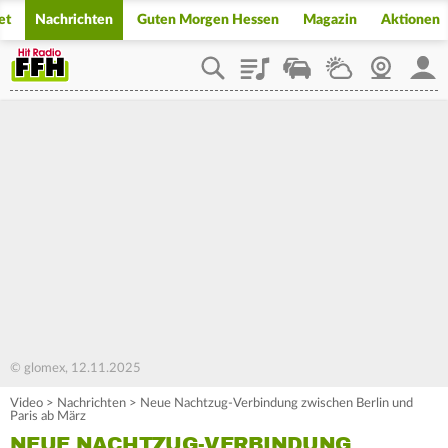
et
Nachrichten
Guten Morgen Hessen
Magazin
Aktionen
Playlist
Staupilot
Wetter
Webcam
Mein
© glomex, 12.11.2025
Video
>
Nachrichten
>
Neue Nachtzug-Verbindung zwischen Berlin und
Paris ab März
NEUE NACHTZUG-VERBINDUNG