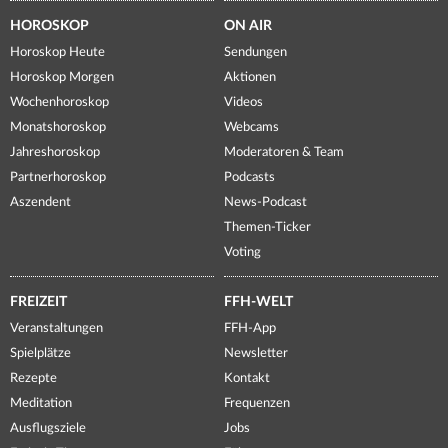
HOROSKOP
ON AIR
Horoskop Heute
Sendungen
Horoskop Morgen
Aktionen
Wochenhoroskop
Videos
Monatshoroskop
Webcams
Jahreshoroskop
Moderatoren & Team
Partnerhoroskop
Podcasts
Aszendent
News-Podcast
Themen-Ticker
Voting
FREIZEIT
FFH-WELT
Veranstaltungen
FFH-App
Spielplätze
Newsletter
Rezepte
Kontakt
Meditation
Frequenzen
Ausflugsziele
Jobs