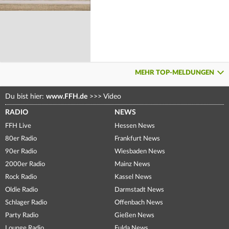
MEHR TOP-MELDUNGEN
Du bist hier:
www.FFH.de
>>>
Video
RADIO
NEWS
FFH Live
Hessen News
80er Radio
Frankfurt News
90er Radio
Wiesbaden News
2000er Radio
Mainz News
Rock Radio
Kassel News
Oldie Radio
Darmstadt News
Schlager Radio
Offenbach News
Party Radio
Gießen News
Lounge Radio
Fulda News