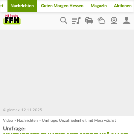
et
Nachrichten
Guten Morgen Hessen
Magazin
Aktionen
Playlist
Staupilot
Wetter
Webcam
Mein
© glomex, 12.11.2025
Video
>
Nachrichten
>
Umfrage: Unzufriedenheit mit Merz wächst
Umfrage: