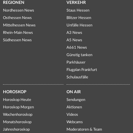
REGIONEN
VERKEHR
Nordhessen News
Staus Hessen
Osthessen News
Blitzer Hessen
Mittelhessen News
Unfälle Hessen
Rhein-Main News
A3 News
Südhessen News
A5 News
A661 News
Günstig tanken
Parkhäuser
Flugplan Frankfurt
Schulausfälle
HOROSKOP
ON AIR
Horoskop Heute
Sendungen
Horoskop Morgen
Aktionen
Wochenhoroskop
Videos
Monatshoroskop
Webcams
Jahreshoroskop
Moderatoren & Team