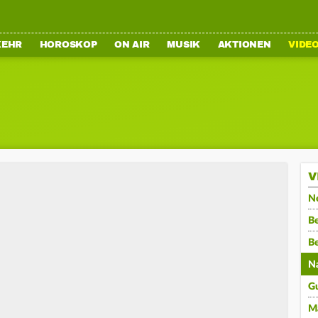
KEHR
HOROSKOP
ON AIR
MUSIK
AKTIONEN
VIDE
V
N
Be
B
N
G
M