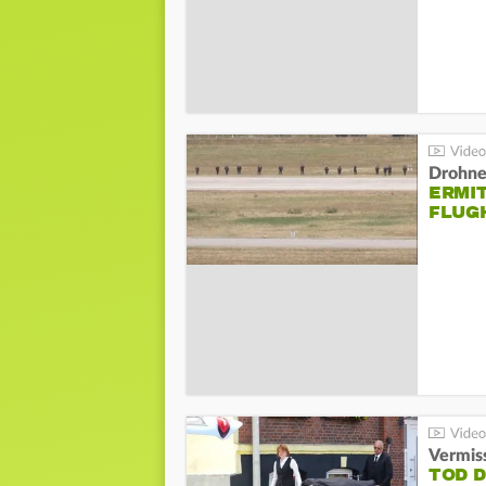
Drohnen
ERMI
FLUG
Vermis
TOD 