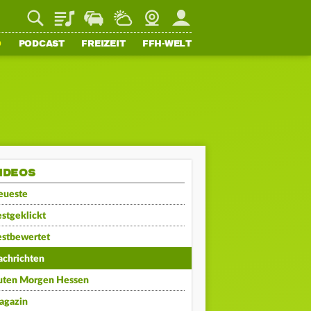
Playlist
Staupilot
Wetter
Webcam
Mein FFH
O
PODCAST
FREIZEIT
FFH-WELT
IDEOS
eueste
stgeklickt
estbewertet
achrichten
uten Morgen Hessen
agazin