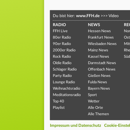
Du bist hier:
www.FFH.de
>>>
Video
RADIO
NEWS
RE
FFH Live
Hessen News
Nor
80er Radio
Frankfurt News
Ost
90er Radio
Wiesbaden News
Mit
2000er Radio
Mainz News
Rhe
Rock Radio
Kassel News
Süd
Oldie Radio
Darmstadt News
Schlager Radio
Offenbach News
Party Radio
Gießen News
Lounge Radio
Fulda News
Weihnachtsradio
Bayern News
Meditationsradio
Sport
Top 40
Wetter
Playlist
Alle Orte
Alle Themen
Impressum und Datenschutz
Cookie-Einste