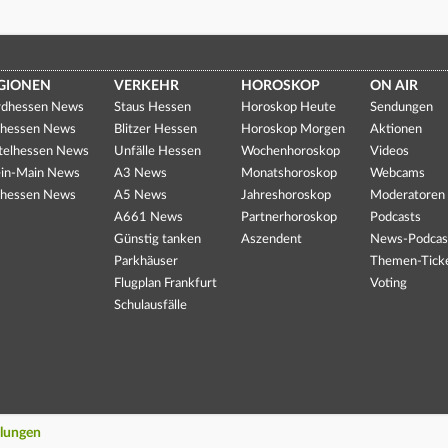
GIONEN
VERKEHR
HOROSKOP
ON AIR
dhessen News
Staus Hessen
Horoskop Heute
Sendungen
hessen News
Blitzer Hessen
Horoskop Morgen
Aktionen
telhessen News
Unfälle Hessen
Wochenhoroskop
Videos
in-Main News
A3 News
Monatshoroskop
Webcams
hessen News
A5 News
Jahreshoroskop
Moderatoren
A661 News
Partnerhoroskop
Podcasts
Günstig tanken
Aszendent
News-Podcas
Parkhäuser
Themen-Tick
Flugplan Frankfurt
Voting
Schulausfälle
llungen