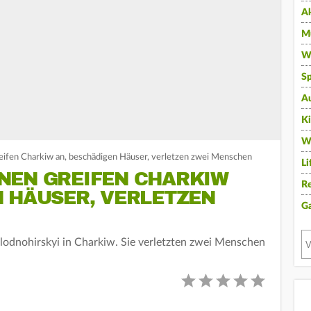
A
Mu
Wi
Sp
A
K
W
eifen Charkiw an, beschädigen Häuser, verletzen zwei Menschen
Li
NEN GREIFEN CHARKIW
Re
N HÄUSER, VERLETZEN
G
lodnohirskyi in Charkiw. Sie verletzten zwei Menschen