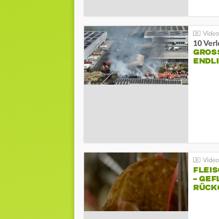
10 Ver
GROSS
NDLI
FLEI
– GEF
ÜCKG