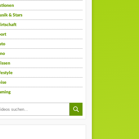
ktionen
sik & Stars
rtschaft
ort
uto
ino
issen
festyle
ise
aming