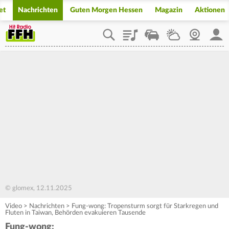
et
Nachrichten
Guten Morgen Hessen
Magazin
Aktionen
Playlist
Staupilot
Wetter
Webcam
Mein
© glomex, 12.11.2025
Video
>
Nachrichten
>
Fung-wong: Tropensturm sorgt für Starkregen und
Fluten in Taiwan, Behörden evakuieren Tausende
Fung-wong: