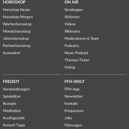
HOROSKOP
ON AIR
Horoskop Heute
Sendungen
Horoskop Morgen
Aktionen
Wochenhoroskop
Videos
Monatshoroskop
Webcams
Jahreshoroskop
Moderatoren & Team
Partnerhoroskop
Podcasts
Aszendent
News-Podcast
Themen-Ticker
Voting
FREIZEIT
FFH-WELT
Veranstaltungen
FFH-App
Spielplätze
Newsletter
Rezepte
Kontakt
Meditation
Frequenzen
Ausflugsziele
Jobs
Freizeit-Tipps
Führungen