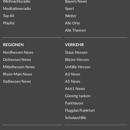
Weihnachtsradio
Bayern News
Meditationsradio
Sport
Top 40
Wetter
Playlist
Alle Orte
Alle Themen
REGIONEN
VERKEHR
Nordhessen News
Staus Hessen
Osthessen News
Blitzer Hessen
Mittelhessen News
Unfälle Hessen
Rhein-Main News
A3 News
Südhessen News
A5 News
A661 News
Günstig tanken
Parkhäuser
Flugplan Frankfurt
Schulausfälle