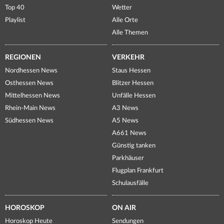
Top 40
Wetter
Playlist
Alle Orte
Alle Themen
REGIONEN
VERKEHR
Nordhessen News
Staus Hessen
Osthessen News
Blitzer Hessen
Mittelhessen News
Unfälle Hessen
Rhein-Main News
A3 News
Südhessen News
A5 News
A661 News
Günstig tanken
Parkhäuser
Flugplan Frankfurt
Schulausfälle
HOROSKOP
ON AIR
Horoskop Heute
Sendungen