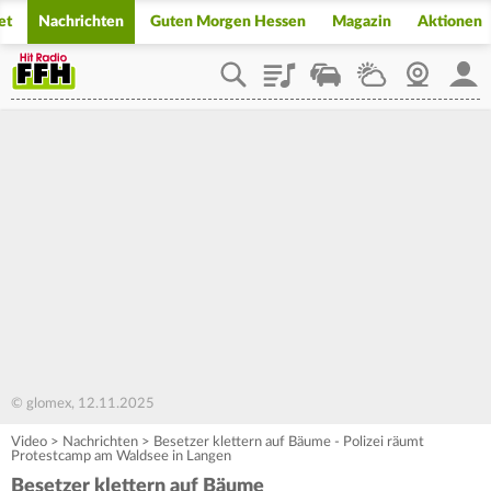
et
Nachrichten
Guten Morgen Hessen
Magazin
Aktionen
Playlist
Staupilot
Wetter
Webcam
Mein
© glomex, 12.11.2025
Video
>
Nachrichten
>
Besetzer klettern auf Bäume - Polizei räumt
Protestcamp am Waldsee in Langen
Besetzer klettern auf Bäume