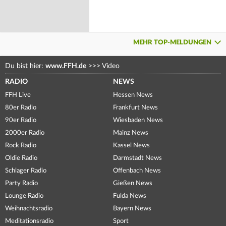
MEHR TOP-MELDUNGEN
Du bist hier:
www.FFH.de
>>>
Video
RADIO
NEWS
FFH Live
Hessen News
80er Radio
Frankfurt News
90er Radio
Wiesbaden News
2000er Radio
Mainz News
Rock Radio
Kassel News
Oldie Radio
Darmstadt News
Schlager Radio
Offenbach News
Party Radio
Gießen News
Lounge Radio
Fulda News
Weihnachtsradio
Bayern News
Meditationsradio
Sport