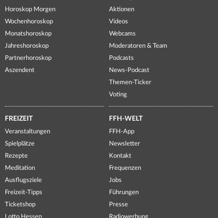
Horoskop Morgen
Aktionen
Wochenhoroskop
Videos
Monatshoroskop
Webcams
Jahreshoroskop
Moderatoren & Team
Partnerhoroskop
Podcasts
Aszendent
News-Podcast
Themen-Ticker
Voting
FREIZEIT
FFH-WELT
Veranstaltungen
FFH-App
Spielplätze
Newsletter
Rezepte
Kontakt
Meditation
Frequenzen
Ausflugsziele
Jobs
Freizeit-Tipps
Führungen
Ticketshop
Presse
Lotto Hessen
Radiowerbung