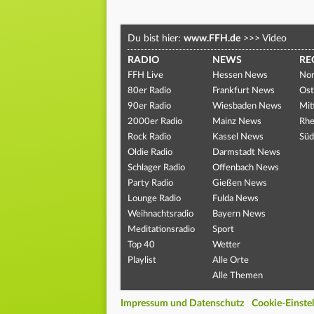
Du bist hier:
www.FFH.de
>>>
Video
RADIO
NEWS
RE
FFH Live
Hessen News
Nor
80er Radio
Frankfurt News
Ost
90er Radio
Wiesbaden News
Mit
2000er Radio
Mainz News
Rhe
Rock Radio
Kassel News
Süd
Oldie Radio
Darmstadt News
Schlager Radio
Offenbach News
Party Radio
Gießen News
Lounge Radio
Fulda News
Weihnachtsradio
Bayern News
Meditationsradio
Sport
Top 40
Wetter
Playlist
Alle Orte
Alle Themen
Impressum und Datenschutz
Cookie-Einste