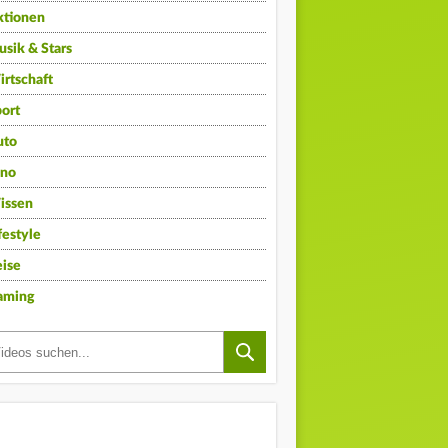
ktionen
sik & Stars
rtschaft
ort
uto
ino
issen
festyle
ise
aming