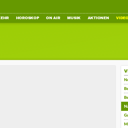
KEHR
HOROSKOP
ON AIR
MUSIK
AKTIONEN
VIDE
V
N
Be
B
N
G
M