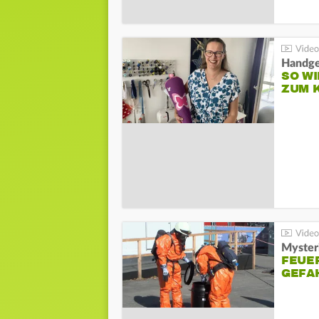
Handge
SO WI
ZUM 
Mysteri
FEUE
GEFA