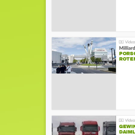
Millia
PORSC
ROTE
GEWI
DAIM