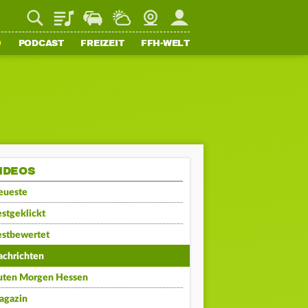
Playlist
Staupilot
Wetter
Webcam
Mein FFH
O
PODCAST
FREIZEIT
FFH-WELT
IDEOS
eueste
stgeklickt
estbewertet
achrichten
uten Morgen Hessen
agazin