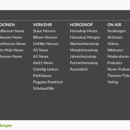
GIONEN
VERKEHR
HOROSKOP
ON AIR
dhessen News
Staus Hessen
Horoskop Heute
Sendungen
hessen News
Blitzer Hessen
Horoskop Morgen
Aktionen
telhessen News
Unfälle Hessen
Wochenhoroskop
Videos
in-Main News
A3 News
Monatshoroskop
Webcams
hessen News
A5 News
Jahreshoroskop
Moderatoren
A661 News
Partnerhoroskop
Podcasts
Günstig tanken
Aszendent
News-Podcas
Parkhäuser
Themen-Tick
Flugplan Frankfurt
Voting
Schulausfälle
llungen