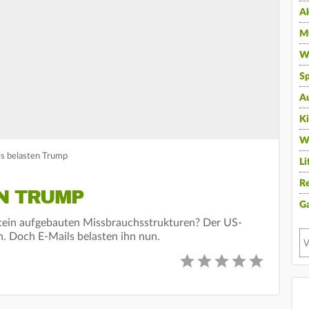
A
Mu
Wi
Sp
A
K
W
ls belasten Trump
Li
Re
EN TRUMP
G
tein aufgebauten Missbrauchsstrukturen? Der US-
n. Doch E-Mails belasten ihn nun.