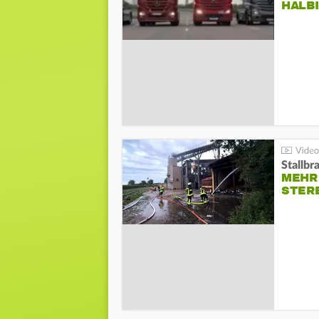
HALB
Stallbr
MEHR 
STER