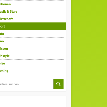
ktionen
sik & Stars
rtschaft
ort
uto
ino
issen
festyle
ise
aming