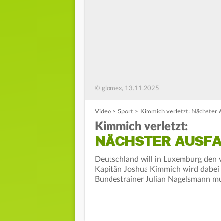
© glomex, 13.11.2025
Video
>
Sport
>
Kimmich verletzt: Nächster 
Kimmich verletzt:
NÄCHSTER AUSFA
Deutschland will in Luxemburg den v
Kapitän Joshua Kimmich wird dabei ab
Bundestrainer Julian Nagelsmann m