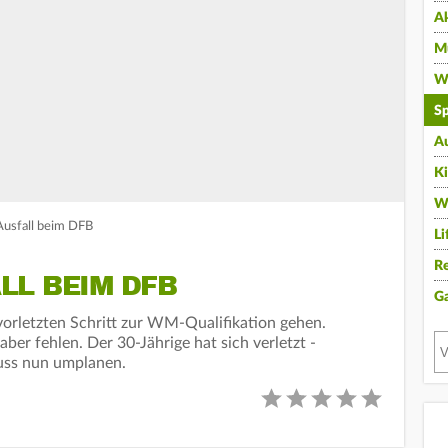
A
Mu
Wi
Sp
A
K
W
Ausfall beim DFB
Li
Re
LL BEIM DFB
G
orletzten Schritt zur WM-Qualifikation gehen.
er fehlen. Der 30-Jährige hat sich verletzt -
uss nun umplanen.