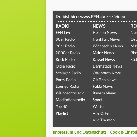
Du bist hier:
www.FFH.de
>>>
Video
RADIO
NEWS
RE
FFH Live
Hessen News
Nor
80er Radio
Frankfurt News
Ost
90er Radio
Wiesbaden News
Mit
2000er Radio
Mainz News
Rhe
Rock Radio
Kassel News
Süd
Oldie Radio
Darmstadt News
Schlager Radio
Offenbach News
Party Radio
Gießen News
Lounge Radio
Fulda News
Weihnachtsradio
Bayern News
Meditationsradio
Sport
Top 40
Wetter
Playlist
Alle Orte
Alle Themen
Impressum und Datenschutz
Cookie-Einste