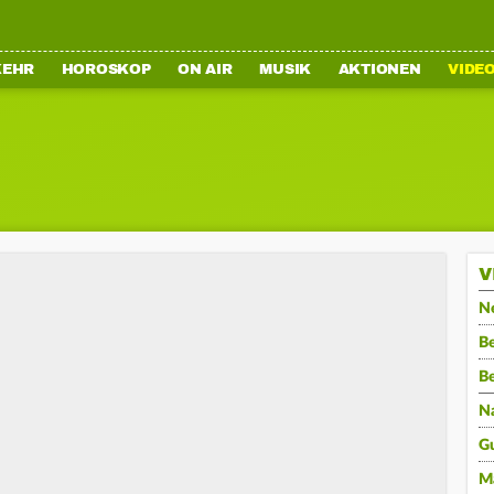
KEHR
HOROSKOP
ON AIR
MUSIK
AKTIONEN
VIDE
V
N
Be
B
N
G
M