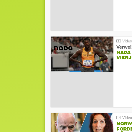
Verwei
NADA
VIER
NORW
FORD