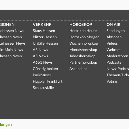
GIONEN
VERKEHR
HOROSKOP
ON AIR
dhessen News
Staus Hessen
Horoskop Heute
Sendungen
hessen News
Blitzer Hessen
Horoskop Morgen
Aktionen
telhessen News
Unfälle Hessen
Wochenhoroskop
Videos
in-Main News
A3 News
Monatshoroskop
Webcams
hessen News
A5 News
Jahreshoroskop
Moderatoren
A661 News
Partnerhoroskop
Podcasts
Günstig tanken
Aszendent
News-Podcas
Parkhäuser
Themen-Tick
Flugplan Frankfurt
Voting
Schulausfälle
llungen