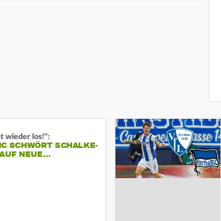
t wieder los!":
IC SCHWÖRT SCHALKE-
 AUF NEUE…