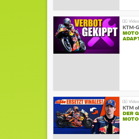
KTM-Ge
MOTO
ADAP
KTM oh
DER 
MOTO