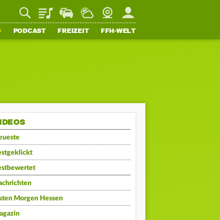
Playlist
Staupilot
Wetter
Webcam
Mein FFH
O
PODCAST
FREIZEIT
FFH-WELT
IDEOS
eueste
stgeklickt
estbewertet
achrichten
uten Morgen Hessen
agazin