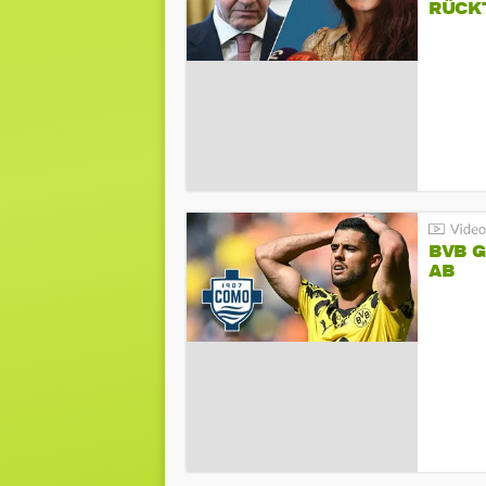
RÜCK
BVB 
AB