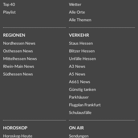
Top 40
Wetter
Playlist
Alle Orte
Alle Themen
REGIONEN
VERKEHR
Nordhessen News
Staus Hessen
Osthessen News
Blitzer Hessen
Mittelhessen News
Unfälle Hessen
Rhein-Main News
A3 News
Südhessen News
A5 News
A661 News
Günstig tanken
Parkhäuser
Flugplan Frankfurt
Schulausfälle
HOROSKOP
ON AIR
Horoskop Heute
Sendungen