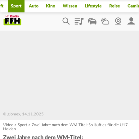
ft
Sport
Auto
Kino
Wissen
Lifestyle
Reise
Gami
Playlist
Staupilot
Wetter
Webcam
Mein
© glomex, 14.11.2025
Video
>
Sport
>
Zwei Jahre nach dem WM-Titel: So läuft es für die U17-
Helden
Zwei Jahre nach dem WM-Titel: