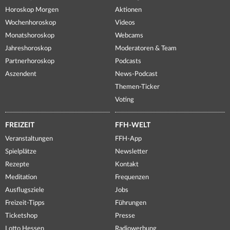
Horoskop Morgen
Aktionen
Wochenhoroskop
Videos
Monatshoroskop
Webcams
Jahreshoroskop
Moderatoren & Team
Partnerhoroskop
Podcasts
Aszendent
News-Podcast
Themen-Ticker
Voting
FREIZEIT
FFH-WELT
Veranstaltungen
FFH-App
Spielplätze
Newsletter
Rezepte
Kontakt
Meditation
Frequenzen
Ausflugsziele
Jobs
Freizeit-Tipps
Führungen
Ticketshop
Presse
Lotto Hessen
Radiowerbung