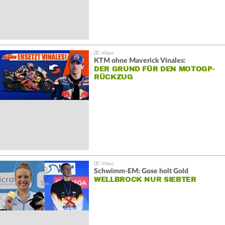
KTM ohne Maverick Vinales:
DER GRUND FÜR DEN MOTOGP-
RÜCKZUG
Schwimm-EM: Gose holt Gold
WELLBROCK NUR SIEBTER