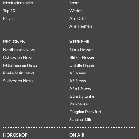
Meditationsradio
Sport
Top 40
Wetter
Playlist
Alle Orte
Alle Themen
REGIONEN
VERKEHR
Nordhessen News
Staus Hessen
Osthessen News
Blitzer Hessen
Mittelhessen News
Unfälle Hessen
Rhein-Main News
A3 News
Südhessen News
A5 News
A661 News
Günstig tanken
Parkhäuser
Flugplan Frankfurt
Schulausfälle
HOROSKOP
ON AIR