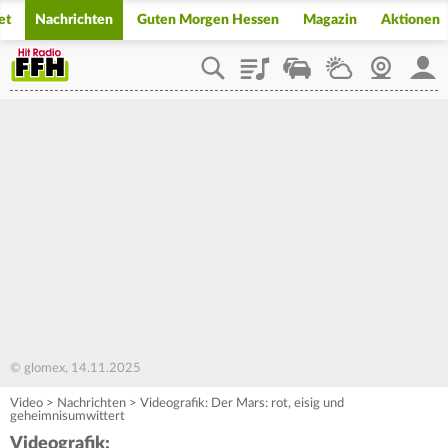
et
Nachrichten
Guten Morgen Hessen
Magazin
Aktionen
Playlist
Staupilot
Wetter
Webcam
Mein
© glomex, 14.11.2025
Video
>
Nachrichten
>
Videografik: Der Mars: rot, eisig und
geheimnisumwittert
Videografik: