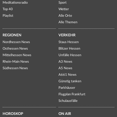
Meditationsradio
Sport
Top 40
Wetter
Playlist
Alle Orte
Alle Themen
REGIONEN
VERKEHR
Nordhessen News
Staus Hessen
Osthessen News
Blitzer Hessen
Mittelhessen News
Unfälle Hessen
Rhein-Main News
A3 News
Südhessen News
A5 News
A661 News
Günstig tanken
Parkhäuser
Flugplan Frankfurt
Schulausfälle
HOROSKOP
ON AIR