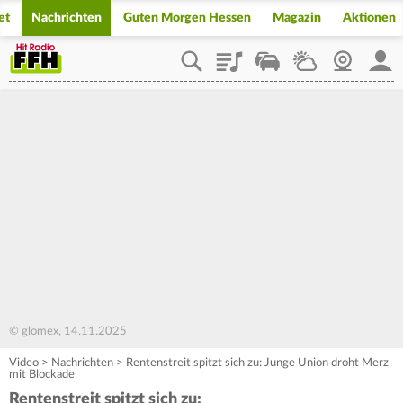
et
Nachrichten
Guten Morgen Hessen
Magazin
Aktionen
Playlist
Staupilot
Wetter
Webcam
Mein
© glomex, 14.11.2025
Video
>
Nachrichten
>
Rentenstreit spitzt sich zu: Junge Union droht Merz
mit Blockade
Rentenstreit spitzt sich zu: