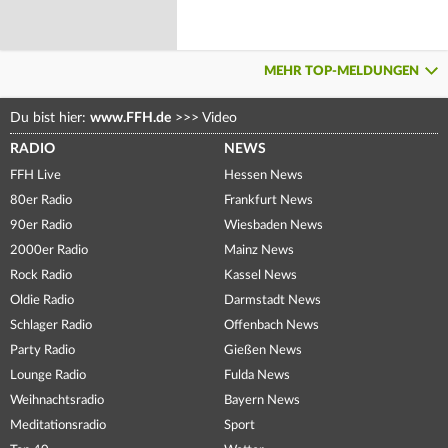
MEHR TOP-MELDUNGEN
Du bist hier:
www.FFH.de
>>>
Video
RADIO
NEWS
FFH Live
Hessen News
80er Radio
Frankfurt News
90er Radio
Wiesbaden News
2000er Radio
Mainz News
Rock Radio
Kassel News
Oldie Radio
Darmstadt News
Schlager Radio
Offenbach News
Party Radio
Gießen News
Lounge Radio
Fulda News
Weihnachtsradio
Bayern News
Meditationsradio
Sport