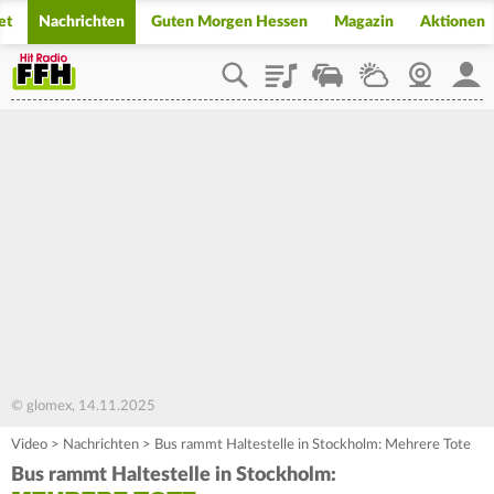
et
Nachrichten
Guten Morgen Hessen
Magazin
Aktionen
Playlist
Staupilot
Wetter
Webcam
Mein
© glomex, 14.11.2025
Video
>
Nachrichten
>
Bus rammt Haltestelle in Stockholm: Mehrere Tote
Bus rammt Haltestelle in Stockholm: