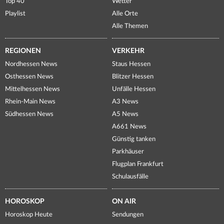
Top 40
Wetter
Playlist
Alle Orte
Alle Themen
REGIONEN
VERKEHR
Nordhessen News
Staus Hessen
Osthessen News
Blitzer Hessen
Mittelhessen News
Unfälle Hessen
Rhein-Main News
A3 News
Südhessen News
A5 News
A661 News
Günstig tanken
Parkhäuser
Flugplan Frankfurt
Schulausfälle
HOROSKOP
ON AIR
Horoskop Heute
Sendungen