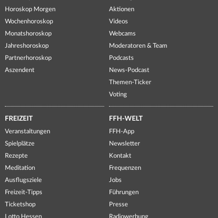
Horoskop Morgen
Aktionen
Wochenhoroskop
Videos
Monatshoroskop
Webcams
Jahreshoroskop
Moderatoren & Team
Partnerhoroskop
Podcasts
Aszendent
News-Podcast
Themen-Ticker
Voting
FREIZEIT
FFH-WELT
Veranstaltungen
FFH-App
Spielplätze
Newsletter
Rezepte
Kontakt
Meditation
Frequenzen
Ausflugsziele
Jobs
Freizeit-Tipps
Führungen
Ticketshop
Presse
Lotto Hessen
Radiowerbung