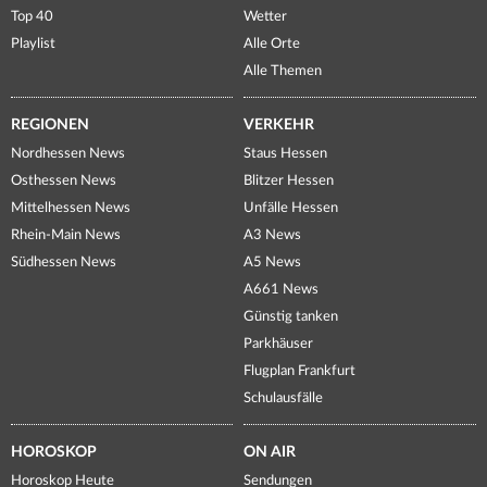
Top 40
Wetter
Playlist
Alle Orte
Alle Themen
REGIONEN
VERKEHR
Nordhessen News
Staus Hessen
Osthessen News
Blitzer Hessen
Mittelhessen News
Unfälle Hessen
Rhein-Main News
A3 News
Südhessen News
A5 News
A661 News
Günstig tanken
Parkhäuser
Flugplan Frankfurt
Schulausfälle
HOROSKOP
ON AIR
Horoskop Heute
Sendungen