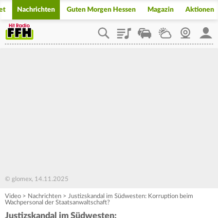
et
Nachrichten
Guten Morgen Hessen
Magazin
Aktionen
Playlist
Staupilot
Wetter
Webcam
Mein
© glomex, 14.11.2025
Video
>
Nachrichten
>
Justizskandal im Südwesten: Korruption beim
Wachpersonal der Staatsanwaltschaft?
Justizskandal im Südwesten: