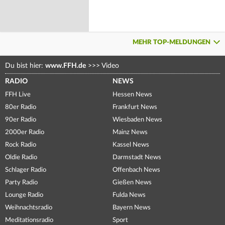
MEHR TOP-MELDUNGEN
Du bist hier:
www.FFH.de
>>>
Video
RADIO
NEWS
FFH Live
Hessen News
80er Radio
Frankfurt News
90er Radio
Wiesbaden News
2000er Radio
Mainz News
Rock Radio
Kassel News
Oldie Radio
Darmstadt News
Schlager Radio
Offenbach News
Party Radio
Gießen News
Lounge Radio
Fulda News
Weihnachtsradio
Bayern News
Meditationsradio
Sport