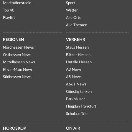
Meditationsradio
Sport
Top 40
Wetter
Playlist
Alle Orte
Alle Themen
REGIONEN
VERKEHR
Nordhessen News
Staus Hessen
Osthessen News
Blitzer Hessen
Mittelhessen News
Unfälle Hessen
Rhein-Main News
A3 News
Südhessen News
A5 News
A661 News
Günstig tanken
Parkhäuser
Flugplan Frankfurt
Schulausfälle
HOROSKOP
ON AIR