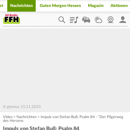
et
Nachrichten
Guten Morgen Hessen
Magazin
Aktionen
Playlist
Staupilot
Wetter
Webcam
Mein
© glomex, 15.11.2025
Video
>
Nachrichten
>
Impuls von Stefan Buß: Psalm 84 - "Der Pilgerweg
des Herzens
Impuls von Stefan Buß: Psalm 84