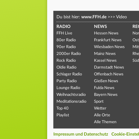
Du bist hier:
www.FFH.de
>>>
Video
RADIO
NEWS
RE
FFH Live
Hessen News
Nor
80er Radio
Frankfurt News
Ost
90er Radio
Wiesbaden News
Mit
2000er Radio
Mainz News
Rhe
Rock Radio
Kassel News
Süd
Oldie Radio
Darmstadt News
Schlager Radio
Offenbach News
Party Radio
Gießen News
Lounge Radio
Fulda News
Weihnachtsradio
Bayern News
Meditationsradio
Sport
Top 40
Wetter
Playlist
Alle Orte
Alle Themen
Impressum und Datenschutz
Cookie-Einste