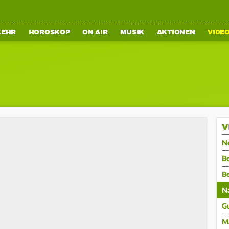
KEHR
HOROSKOP
ON AIR
MUSIK
AKTIONEN
VIDE
V
N
Be
B
N
G
M