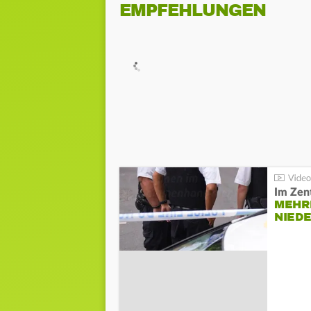
EMPFEHLUNGEN
Im Zen
MEHR
NIED