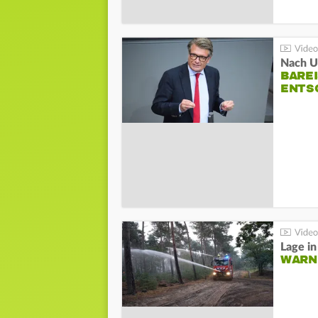
Nach Un
BAREI
NTSC
WARN