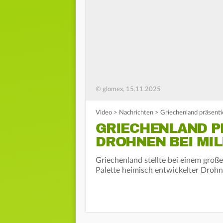
© glomex, 15.11.2025
Video
>
Nachrichten
>
Griechenland präsenti
GRIECHENLAND P
DROHNEN BEI MI
Griechenland stellte bei einem groß
Palette heimisch entwickelter Dro