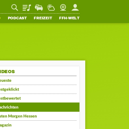
Playlist
Staupilot
Wetter
Webcam
Mein FFH
O
PODCAST
FREIZEIT
FFH-WELT
IDEOS
eueste
stgeklickt
estbewertet
achrichten
uten Morgen Hessen
agazin