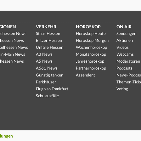
GIONEN
VERKEHR
HOROSKOP
ON AIR
dhessen News
Staus Hessen
Horoskop Heute
Sendungen
hessen News
Blitzer Hessen
Horoskop Morgen
Aktionen
telhessen News
Unfälle Hessen
Wochenhoroskop
Videos
in-Main News
A3 News
Monatshoroskop
Webcams
hessen News
A5 News
Jahreshoroskop
Moderatoren
A661 News
Partnerhoroskop
Podcasts
Günstig tanken
Aszendent
News-Podcas
Parkhäuser
Themen-Tick
Flugplan Frankfurt
Voting
Schulausfälle
llungen