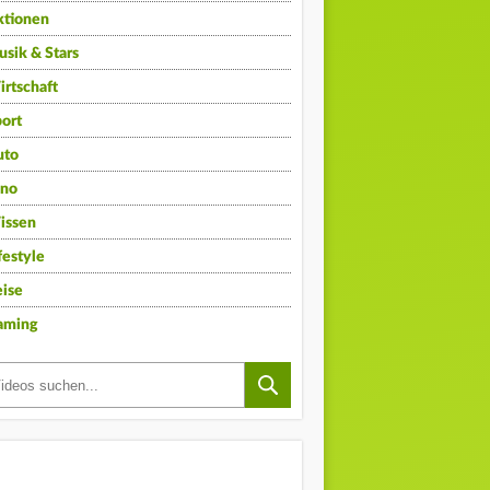
ktionen
sik & Stars
rtschaft
ort
uto
ino
issen
festyle
ise
aming