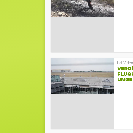
VERD
FLUGH
UMGE