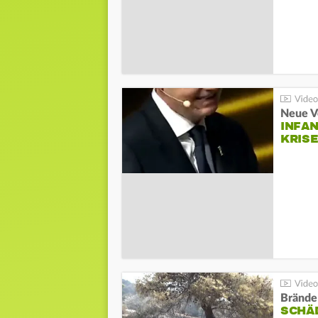
Neue V
INFA
KRIS
Brände
SCHÄ