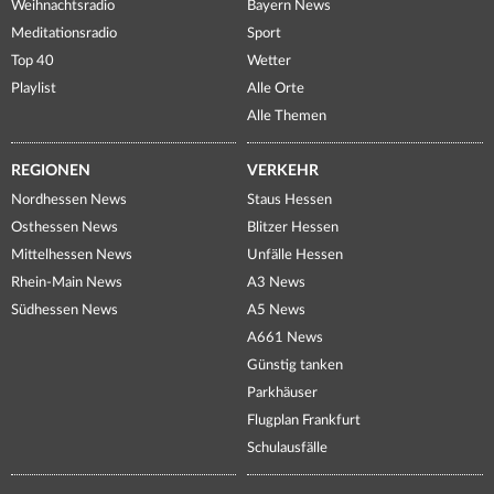
Weihnachtsradio
Bayern News
Meditationsradio
Sport
Top 40
Wetter
Playlist
Alle Orte
Alle Themen
REGIONEN
VERKEHR
Nordhessen News
Staus Hessen
Osthessen News
Blitzer Hessen
Mittelhessen News
Unfälle Hessen
Rhein-Main News
A3 News
Südhessen News
A5 News
A661 News
Günstig tanken
Parkhäuser
Flugplan Frankfurt
Schulausfälle