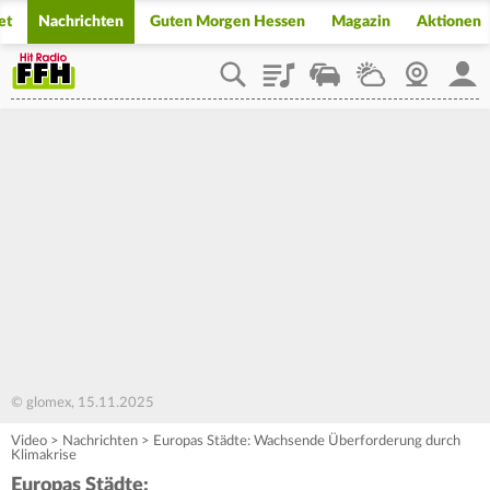
et
Nachrichten
Guten Morgen Hessen
Magazin
Aktionen
Playlist
Staupilot
Wetter
Webcam
Mein
© glomex, 15.11.2025
Video
>
Nachrichten
>
Europas Städte: Wachsende Überforderung durch
Klimakrise
Europas Städte: