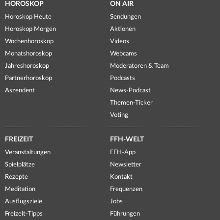
HOROSKOP
ON AIR
Horoskop Heute
Sendungen
Horoskop Morgen
Aktionen
Wochenhoroskop
Videos
Monatshoroskop
Webcams
Jahreshoroskop
Moderatoren & Team
Partnerhoroskop
Podcasts
Aszendent
News-Podcast
Themen-Ticker
Voting
FREIZEIT
FFH-WELT
Veranstaltungen
FFH-App
Spielplätze
Newsletter
Rezepte
Kontakt
Meditation
Frequenzen
Ausflugsziele
Jobs
Freizeit-Tipps
Führungen