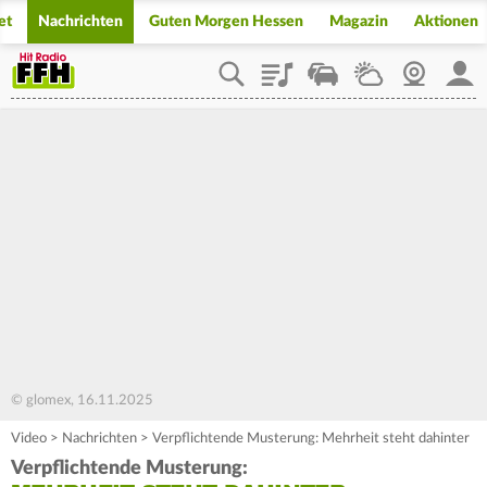
et
Nachrichten
Guten Morgen Hessen
Magazin
Aktionen
Playlist
Staupilot
Wetter
Webcam
Mein
© glomex, 16.11.2025
Video
>
Nachrichten
>
Verpflichtende Musterung: Mehrheit steht dahinter
Verpflichtende Musterung: