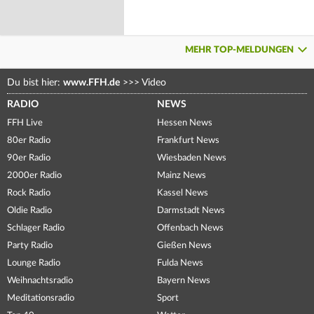
MEHR TOP-MELDUNGEN
Du bist hier:
www.FFH.de
>>>
Video
RADIO
NEWS
FFH Live
Hessen News
80er Radio
Frankfurt News
90er Radio
Wiesbaden News
2000er Radio
Mainz News
Rock Radio
Kassel News
Oldie Radio
Darmstadt News
Schlager Radio
Offenbach News
Party Radio
Gießen News
Lounge Radio
Fulda News
Weihnachtsradio
Bayern News
Meditationsradio
Sport