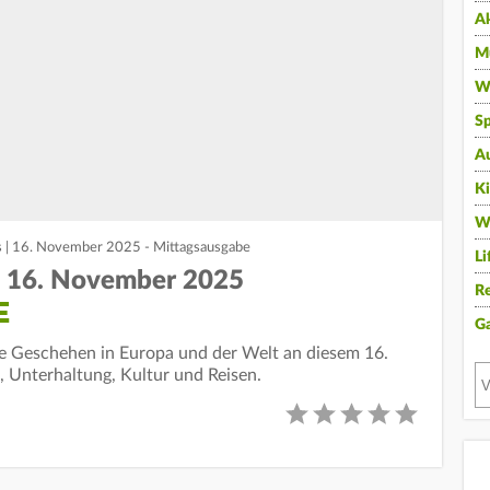
A
Mu
Wi
Sp
A
K
W
s | 16. November 2025 - Mittagsausgabe
Li
 | 16. November 2025
Re
E
G
lle Geschehen in Europa und der Welt an diesem 16.
, Unterhaltung, Kultur und Reisen.