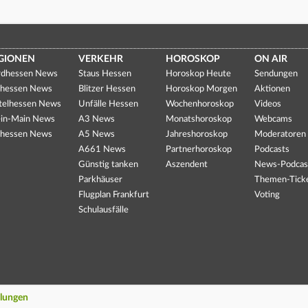
GIONEN
VERKEHR
HOROSKOP
ON AIR
dhessen News
Staus Hessen
Horoskop Heute
Sendungen
hessen News
Blitzer Hessen
Horoskop Morgen
Aktionen
telhessen News
Unfälle Hessen
Wochenhoroskop
Videos
in-Main News
A3 News
Monatshoroskop
Webcams
hessen News
A5 News
Jahreshoroskop
Moderatoren
A661 News
Partnerhoroskop
Podcasts
Günstig tanken
Aszendent
News-Podcas
Parkhäuser
Themen-Tick
Flugplan Frankfurt
Voting
Schulausfälle
llungen