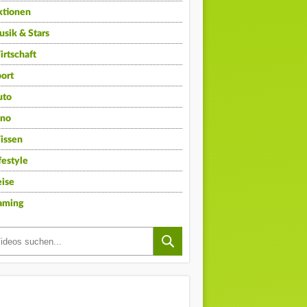
ktionen
sik & Stars
rtschaft
ort
uto
ino
issen
festyle
ise
aming