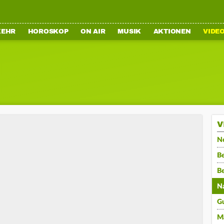
KEHR
HOROSKOP
ON AIR
MUSIK
AKTIONEN
VIDE
V
N
Be
B
N
G
M