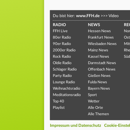
Du bist hier:
www.FFH.de
>>>
Video
RADIO
NEWS
RE
FFH Live
Hessen News
Nor
80er Radio
Frankfurt News
Ost
90er Radio
Wiesbaden News
Mit
2000er Radio
Mainz News
Rhe
Rock Radio
Kassel News
Süd
Oldie Radio
Darmstadt News
Schlager Radio
Offenbach News
Party Radio
Gießen News
Lounge Radio
Fulda News
Weihnachtsradio
Bayern News
Meditationsradio
Sport
Top 40
Wetter
Playlist
Alle Orte
Alle Themen
Impressum und Datenschutz
Cookie-Einste