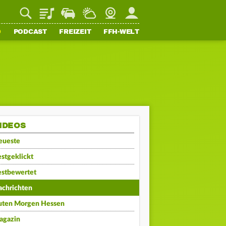
Playlist
Staupilot
Wetter
Webcam
Mein FFH
O
PODCAST
FREIZEIT
FFH-WELT
IDEOS
eueste
stgeklickt
estbewertet
achrichten
uten Morgen Hessen
agazin