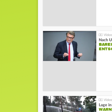
Nach Un
BAREI
NTSC
WARN