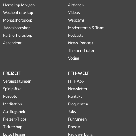
Horoskop Morgen
Aktionen
Wochenhoroskop
Videos
Monatshoroskop
Webcams
Jahreshoroskop
Moderatoren & Team
Partnerhoroskop
Podcasts
Aszendent
News-Podcast
Themen-Ticker
Voting
FREIZEIT
FFH-WELT
Veranstaltungen
FFH-App
Spielplätze
Newsletter
Rezepte
Kontakt
Meditation
Frequenzen
Ausflugsziele
Jobs
Freizeit-Tipps
Führungen
Ticketshop
Presse
Lotto Hessen
Radiowerbung