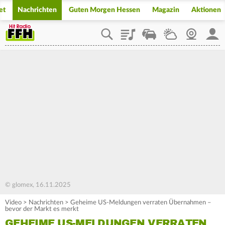
et
Nachrichten
Guten Morgen Hessen
Magazin
Aktionen
Playlist
Staupilot
Wetter
Webcam
Mein
© glomex, 16.11.2025
Video
>
Nachrichten
>
Geheime US-Meldungen verraten Übernahmen –
bevor der Markt es merkt
GEHEIME US-MELDUNGEN VERRATEN