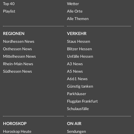
Top 40
Wetter
Playlist
Alle Orte
Alle Themen
REGIONEN
VERKEHR
Nordhessen News
Staus Hessen
Osthessen News
Blitzer Hessen
Mittelhessen News
Unfälle Hessen
Rhein-Main News
A3 News
Südhessen News
A5 News
A661 News
Günstig tanken
Parkhäuser
Flugplan Frankfurt
Schulausfälle
HOROSKOP
ON AIR
Horoskop Heute
Sendungen