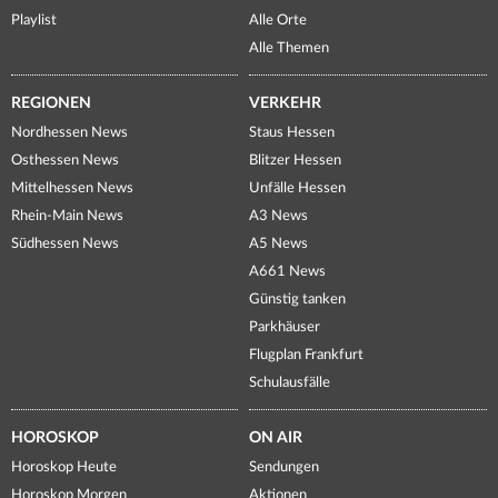
Playlist
Alle Orte
Alle Themen
REGIONEN
VERKEHR
Nordhessen News
Staus Hessen
Osthessen News
Blitzer Hessen
Mittelhessen News
Unfälle Hessen
Rhein-Main News
A3 News
Südhessen News
A5 News
A661 News
Günstig tanken
Parkhäuser
Flugplan Frankfurt
Schulausfälle
HOROSKOP
ON AIR
Horoskop Heute
Sendungen
Horoskop Morgen
Aktionen