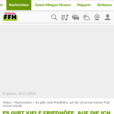
et
Nachrichten
Guten Morgen Hessen
Magazin
Aktionen
Playlist
Staupilot
Wetter
Webcam
Mein
© glomex, 16.11.2025
Video
>
Nachrichten
>
Es gibt viele Friedhöfe, auf die ich privat keinen Fuß
setzen würde
ES GIBT VIELE FRIEDHÖFE, AUF DIE ICH