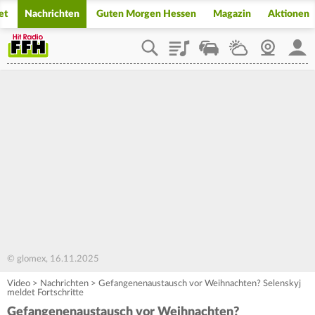
et
Nachrichten
Guten Morgen Hessen
Magazin
Aktionen
Playlist
Staupilot
Wetter
Webcam
Mein
© glomex, 16.11.2025
Video
>
Nachrichten
>
Gefangenenaustausch vor Weihnachten? Selenskyj
meldet Fortschritte
Gefangenenaustausch vor Weihnachten?