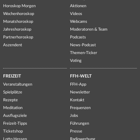
Horoskop Morgen
Aktionen
Wochenhoroskop
Videos
Monatshoroskop
Webcams
Jahreshoroskop
Moderatoren & Team
Partnerhoroskop
Podcasts
Aszendent
News-Podcast
Themen-Ticker
Voting
FREIZEIT
FFH-WELT
Veranstaltungen
FFH-App
Spielplätze
Newsletter
Rezepte
Kontakt
Meditation
Frequenzen
Ausflugsziele
Jobs
Freizeit-Tipps
Führungen
Ticketshop
Presse
Lotto Hessen
Radiowerbung