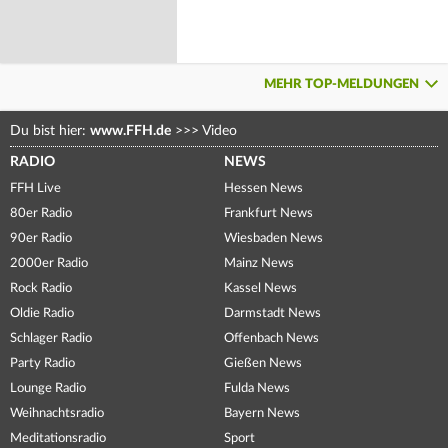
MEHR TOP-MELDUNGEN
Du bist hier:
www.FFH.de
>>>
Video
RADIO
NEWS
FFH Live
Hessen News
80er Radio
Frankfurt News
90er Radio
Wiesbaden News
2000er Radio
Mainz News
Rock Radio
Kassel News
Oldie Radio
Darmstadt News
Schlager Radio
Offenbach News
Party Radio
Gießen News
Lounge Radio
Fulda News
Weihnachtsradio
Bayern News
Meditationsradio
Sport