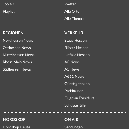
Top 40
Wetter
Playlist
Alle Orte
Alle Themen
REGIONEN
VERKEHR
Nordhessen News
Staus Hessen
Osthessen News
Blitzer Hessen
Mittelhessen News
Unfälle Hessen
Rhein-Main News
A3 News
Südhessen News
A5 News
A661 News
Günstig tanken
Parkhäuser
Flugplan Frankfurt
Schulausfälle
HOROSKOP
ON AIR
Horoskop Heute
Sendungen