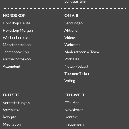
Schulausfälle
HOROSKOP
ON AIR
Horoskop Heute
Sendungen
Horoskop Morgen
Aktionen
Wochenhoroskop
Videos
Monatshoroskop
Webcams
Jahreshoroskop
Moderatoren & Team
Partnerhoroskop
Podcasts
Aszendent
News-Podcast
Themen-Ticker
Voting
FREIZEIT
FFH-WELT
Veranstaltungen
FFH-App
Spielplätze
Newsletter
Rezepte
Kontakt
Meditation
Frequenzen