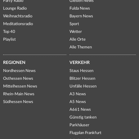
Party Radio
Gießen News
Lounge Radio
Fulda News
Weihnachtsradio
Bayern News
Meditationsradio
Sport
Top 40
Wetter
Playlist
Alle Orte
Alle Themen
REGIONEN
VERKEHR
Nordhessen News
Staus Hessen
Osthessen News
Blitzer Hessen
Mittelhessen News
Unfälle Hessen
Rhein-Main News
A3 News
Südhessen News
A5 News
A661 News
Günstig tanken
Parkhäuser
Flugplan Frankfurt