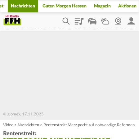
et
Nachrichten
Guten Morgen Hessen
Magazin
Aktionen
Playlist
Staupilot
Wetter
Webcam
Mein
© glomex, 17.11.2025
Video
>
Nachrichten
>
Rentenstreit: Merz pocht auf notwendige Reformen
Rentenstreit: