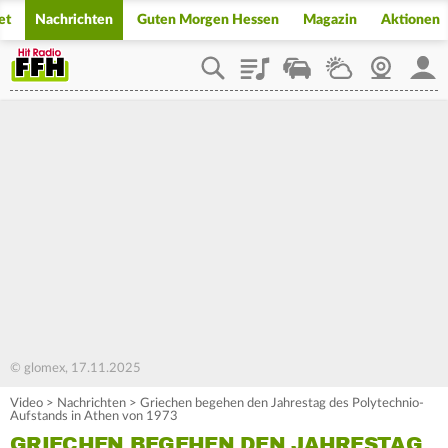
et
Nachrichten
Guten Morgen Hessen
Magazin
Aktionen
Playlist
Staupilot
Wetter
Webcam
Mein
© glomex, 17.11.2025
Video
>
Nachrichten
>
Griechen begehen den Jahrestag des Polytechnio-
Aufstands in Athen von 1973
GRIECHEN BEGEHEN DEN JAHRESTAG