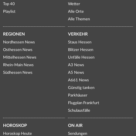
Top 40
Wetter
Playlist
Alle Orte
Alle Themen
REGIONEN
VERKEHR
Nordhessen News
Staus Hessen
Osthessen News
Blitzer Hessen
Mittelhessen News
Unfälle Hessen
Rhein-Main News
A3 News
Südhessen News
A5 News
A661 News
Günstig tanken
Parkhäuser
Flugplan Frankfurt
Schulausfälle
HOROSKOP
ON AIR
Horoskop Heute
Sendungen