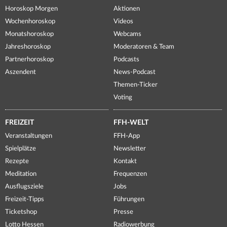
Horoskop Morgen
Aktionen
Wochenhoroskop
Videos
Monatshoroskop
Webcams
Jahreshoroskop
Moderatoren & Team
Partnerhoroskop
Podcasts
Aszendent
News-Podcast
Themen-Ticker
Voting
FREIZEIT
FFH-WELT
Veranstaltungen
FFH-App
Spielplätze
Newsletter
Rezepte
Kontakt
Meditation
Frequenzen
Ausflugsziele
Jobs
Freizeit-Tipps
Führungen
Ticketshop
Presse
Lotto Hessen
Radiowerbung