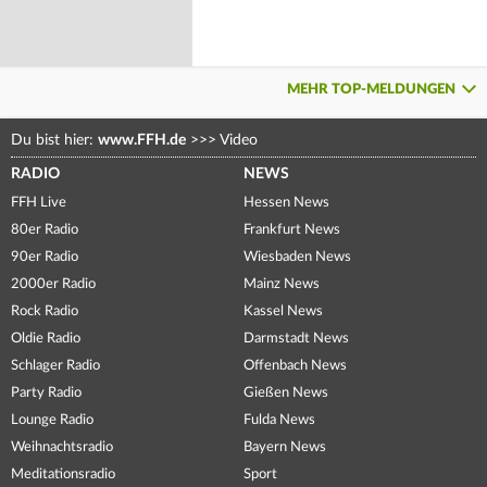
MEHR TOP-MELDUNGEN
Du bist hier:
www.FFH.de
>>>
Video
RADIO
NEWS
FFH Live
Hessen News
80er Radio
Frankfurt News
90er Radio
Wiesbaden News
2000er Radio
Mainz News
Rock Radio
Kassel News
Oldie Radio
Darmstadt News
Schlager Radio
Offenbach News
Party Radio
Gießen News
Lounge Radio
Fulda News
Weihnachtsradio
Bayern News
Meditationsradio
Sport