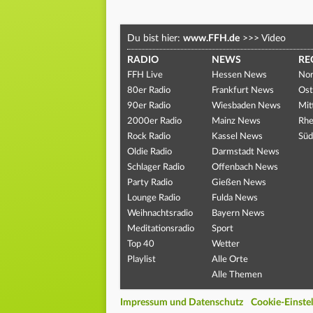
Du bist hier:
www.FFH.de
>>>
Video
RADIO
NEWS
RE
FFH Live
Hessen News
Nor
80er Radio
Frankfurt News
Ost
90er Radio
Wiesbaden News
Mit
2000er Radio
Mainz News
Rhe
Rock Radio
Kassel News
Süd
Oldie Radio
Darmstadt News
Schlager Radio
Offenbach News
Party Radio
Gießen News
Lounge Radio
Fulda News
Weihnachtsradio
Bayern News
Meditationsradio
Sport
Top 40
Wetter
Playlist
Alle Orte
Alle Themen
Impressum und Datenschutz
Cookie-Einste