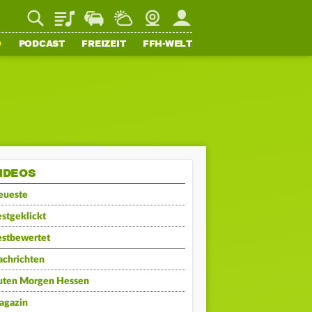
Playlist
Staupilot
Wetter
Webcam
Mein FFH
O
PODCAST
FREIZEIT
FFH-WELT
IDEOS
eueste
stgeklickt
estbewertet
achrichten
uten Morgen Hessen
agazin