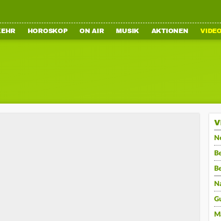
KEHR
HOROSKOP
ON AIR
MUSIK
AKTIONEN
VIDE
V
N
Be
B
N
G
M