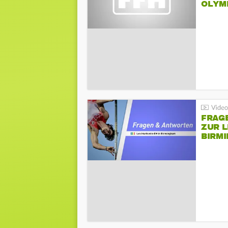
LYMPI
FRAG
ZUR L
BIRM