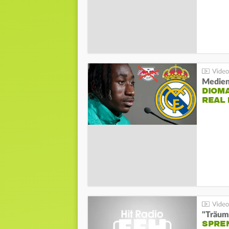
Medien
DIOM
REAL
"Träum
SPREN