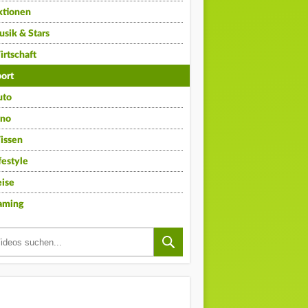
ktionen
sik & Stars
rtschaft
ort
uto
ino
issen
festyle
ise
aming