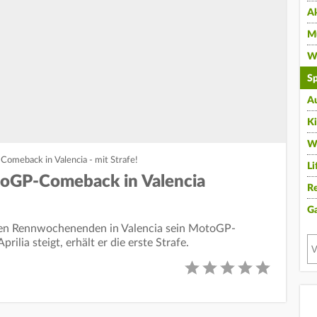
A
Mu
Wi
Sp
A
K
W
Comeback in Valencia - mit Strafe!
Li
toGP-Comeback in Valencia
Re
G
sten Rennwochenenden in Valencia sein MotoGP-
ilia steigt, erhält er die erste Strafe.