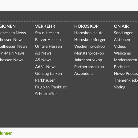
GIONEN
VERKEHR
HOROSKOP
ON AIR
dhessen News
Staus Hessen
Horoskop Heute
Sendungen
hessen News
Blitzer Hessen
Horoskop Morgen
Aktionen
telhessen News
Unfälle Hessen
Wochenhoroskop
Videos
in-Main News
A3 News
Monatshoroskop
Webcams
hessen News
A5 News
Jahreshoroskop
Moderatoren
A661 News
Partnerhoroskop
Podcasts
Günstig tanken
Aszendent
News-Podcas
Parkhäuser
Themen-Tick
Flugplan Frankfurt
Voting
Schulausfälle
llungen