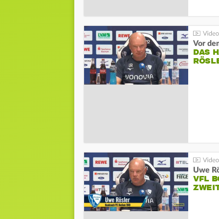
DAS 
RÖSL
VFL 
ZWEI