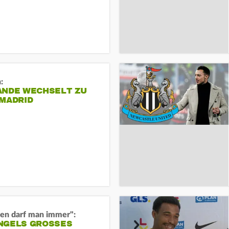
:
ANDE WECHSELT ZU
 MADRID
en darf man immer":
GELS GROSSES O