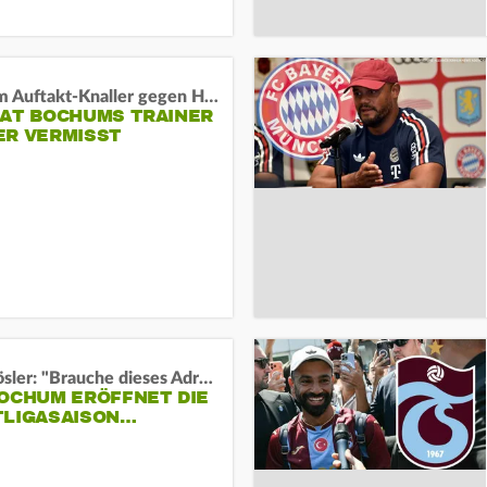
Vor dem Auftakt-Knaller gegen Hertha:
HAT BOCHUMS TRAINER
ER VERMISST
Uwe Rösler: "Brauche dieses Adrenalin"
BOCHUM ERÖFFNET DIE
TLIGASAISON…