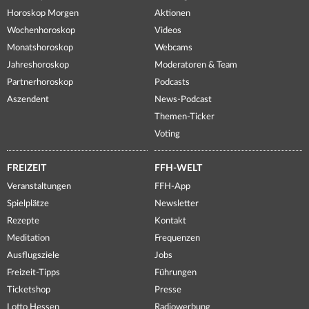
Horoskop Morgen
Aktionen
Wochenhoroskop
Videos
Monatshoroskop
Webcams
Jahreshoroskop
Moderatoren & Team
Partnerhoroskop
Podcasts
Aszendent
News-Podcast
Themen-Ticker
Voting
FREIZEIT
FFH-WELT
Veranstaltungen
FFH-App
Spielplätze
Newsletter
Rezepte
Kontakt
Meditation
Frequenzen
Ausflugsziele
Jobs
Freizeit-Tipps
Führungen
Ticketshop
Presse
Lotto Hessen
Radiowerbung