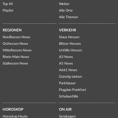
Top 40
Wetter
Playlist
Alle Orte
Alle Themen
REGIONEN
VERKEHR
Nordhessen News
Staus Hessen
Osthessen News
Blitzer Hessen
Mittelhessen News
Unfälle Hessen
Rhein-Main News
A3 News
Südhessen News
A5 News
A661 News
Günstig tanken
Parkhäuser
Flugplan Frankfurt
Schulausfälle
HOROSKOP
ON AIR
Horoskop Heute
Sendungen