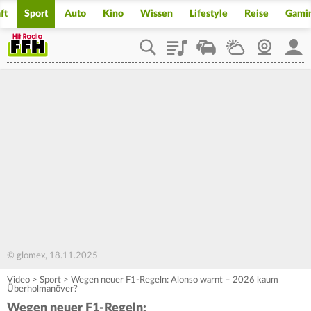
ft
Sport
Auto
Kino
Wissen
Lifestyle
Reise
Gami
Playlist
Staupilot
Wetter
Webcam
Mein
© glomex, 18.11.2025
Video
>
Sport
>
Wegen neuer F1-Regeln: Alonso warnt – 2026 kaum
Überholmanöver?
Wegen neuer F1-Regeln: