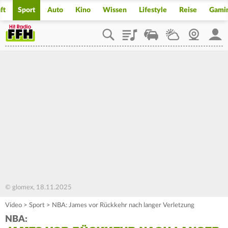
ft
Sport
Auto
Kino
Wissen
Lifestyle
Reise
Gami
Playlist
Staupilot
Wetter
Webcam
Mein
© glomex, 18.11.2025
Video
>
Sport
>
NBA: James vor Rückkehr nach langer Verletzung
NBA: