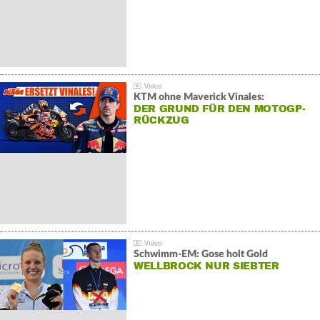
KTM ohne Maverick Vinales:
DER GRUND FÜR DEN MOTOGP-
RÜCKZUG
Schwimm-EM: Gose holt Gold
WELLBROCK NUR SIEBTER