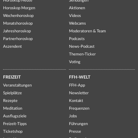
Horoskop Heute
Sendungen
Horoskop Morgen
Aktionen
Wochenhoroskop
Videos
Monatshoroskop
Webcams
Jahreshoroskop
Moderatoren & Team
Partnerhoroskop
Podcasts
Aszendent
News-Podcast
Themen-Ticker
Voting
FREIZEIT
FFH-WELT
Veranstaltungen
FFH-App
Spielplätze
Newsletter
Rezepte
Kontakt
Meditation
Frequenzen
Ausflugsziele
Jobs
Freizeit-Tipps
Führungen
Ticketshop
Presse