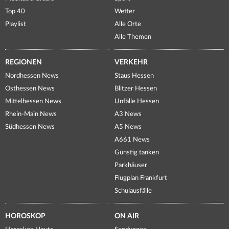
Top 40
Wetter
Playlist
Alle Orte
Alle Themen
REGIONEN
VERKEHR
Nordhessen News
Staus Hessen
Osthessen News
Blitzer Hessen
Mittelhessen News
Unfälle Hessen
Rhein-Main News
A3 News
Südhessen News
A5 News
A661 News
Günstig tanken
Parkhäuser
Flugplan Frankfurt
Schulausfälle
HOROSKOP
ON AIR