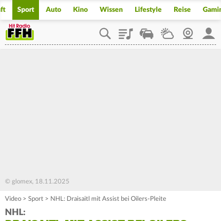
ft
Sport
Auto
Kino
Wissen
Lifestyle
Reise
Gami
Playlist
Staupilot
Wetter
Webcam
Mein
© glomex, 18.11.2025
Video
>
Sport
>
NHL: Draisaitl mit Assist bei Oilers-Pleite
NHL: