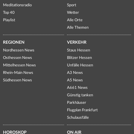
Meditationsradio
Sport
Top 40
Wetter
Playlist
Alle Orte
Alle Themen
REGIONEN
VERKEHR
Nordhessen News
Staus Hessen
Osthessen News
Blitzer Hessen
Mittelhessen News
Unfälle Hessen
Rhein-Main News
A3 News
Südhessen News
A5 News
A661 News
Günstig tanken
Parkhäuser
Flugplan Frankfurt
Schulausfälle
HOROSKOP
ON AIR