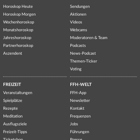
Horoskop Heute
Sendungen
Horoskop Morgen
Aktionen
Wochenhoroskop
Videos
Monatshoroskop
Webcams
Jahreshoroskop
Moderatoren & Team
Partnerhoroskop
Podcasts
Aszendent
News-Podcast
Themen-Ticker
Voting
FREIZEIT
FFH-WELT
Veranstaltungen
FFH-App
Spielplätze
Newsletter
Rezepte
Kontakt
Meditation
Frequenzen
Ausflugsziele
Jobs
Freizeit-Tipps
Führungen
Ticketshop
Presse