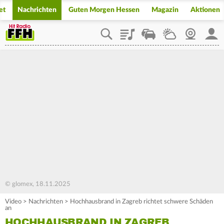
et
Nachrichten
Guten Morgen Hessen
Magazin
Aktionen
Playlist
Staupilot
Wetter
Webcam
Mein
© glomex, 18.11.2025
Video
>
Nachrichten
>
Hochhausbrand in Zagreb richtet schwere Schäden
an
HOCHHAUSBRAND IN ZAGREB