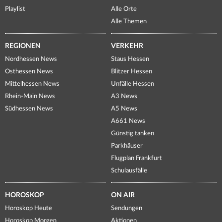
Playlist
Alle Orte
Alle Themen
REGIONEN
VERKEHR
Nordhessen News
Staus Hessen
Osthessen News
Blitzer Hessen
Mittelhessen News
Unfälle Hessen
Rhein-Main News
A3 News
Südhessen News
A5 News
A661 News
Günstig tanken
Parkhäuser
Flugplan Frankfurt
Schulausfälle
HOROSKOP
ON AIR
Horoskop Heute
Sendungen
Horoskop Morgen
Aktionen