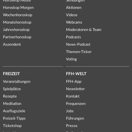
Horoskop Heute
Sendungen
Horoskop Morgen
Aktionen
Wochenhoroskop
Videos
Monatshoroskop
Webcams
Jahreshoroskop
Moderatoren & Team
Partnerhoroskop
Podcasts
Aszendent
News-Podcast
Themen-Ticker
Voting
FREIZEIT
FFH-WELT
Veranstaltungen
FFH-App
Spielplätze
Newsletter
Rezepte
Kontakt
Meditation
Frequenzen
Ausflugsziele
Jobs
Freizeit-Tipps
Führungen
Ticketshop
Presse