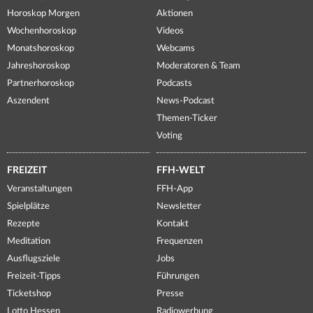
Horoskop Morgen
Aktionen
Wochenhoroskop
Videos
Monatshoroskop
Webcams
Jahreshoroskop
Moderatoren & Team
Partnerhoroskop
Podcasts
Aszendent
News-Podcast
Themen-Ticker
Voting
FREIZEIT
FFH-WELT
Veranstaltungen
FFH-App
Spielplätze
Newsletter
Rezepte
Kontakt
Meditation
Frequenzen
Ausflugsziele
Jobs
Freizeit-Tipps
Führungen
Ticketshop
Presse
Lotto Hessen
Radiowerbung