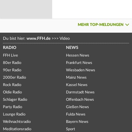
MEHR TOP-MELDUNGEN
Du bist hier:
www.FFH.de
>>>
Video
RADIO
NEWS
FFH Live
Hessen News
80er Radio
Frankfurt News
90er Radio
Wiesbaden News
2000er Radio
Mainz News
Rock Radio
Kassel News
Oldie Radio
Darmstadt News
Schlager Radio
Offenbach News
Party Radio
Gießen News
Lounge Radio
Fulda News
Weihnachtsradio
Bayern News
Meditationsradio
Sport