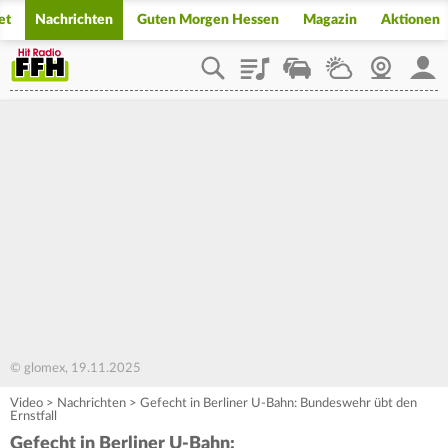
et
Nachrichten
Guten Morgen Hessen
Magazin
Aktionen
Playlist
Staupilot
Wetter
Webcam
Mein
© glomex, 19.11.2025
Video
>
Nachrichten
>
Gefecht in Berliner U-Bahn: Bundeswehr übt den
Ernstfall
Gefecht in Berliner U-Bahn: