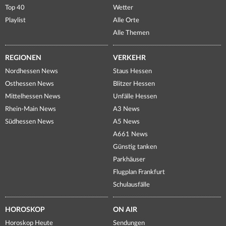
Top 40
Wetter
Playlist
Alle Orte
Alle Themen
REGIONEN
VERKEHR
Nordhessen News
Staus Hessen
Osthessen News
Blitzer Hessen
Mittelhessen News
Unfälle Hessen
Rhein-Main News
A3 News
Südhessen News
A5 News
A661 News
Günstig tanken
Parkhäuser
Flugplan Frankfurt
Schulausfälle
HOROSKOP
ON AIR
Horoskop Heute
Sendungen