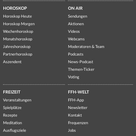
HOROSKOP
ON AIR
Horoskop Heute
Sendungen
Horoskop Morgen
Aktionen
Wochenhoroskop
Videos
Monatshoroskop
Webcams
Jahreshoroskop
Moderatoren & Team
Partnerhoroskop
Podcasts
Aszendent
News-Podcast
Themen-Ticker
Voting
FREIZEIT
FFH-WELT
Veranstaltungen
FFH-App
Spielplätze
Newsletter
Rezepte
Kontakt
Meditation
Frequenzen
Ausflugsziele
Jobs