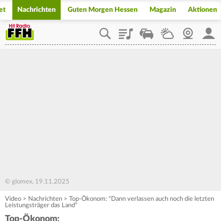
et
Nachrichten
Guten Morgen Hessen
Magazin
Aktionen
Playlist
Staupilot
Wetter
Webcam
Mein
© glomex, 19.11.2025
Video
>
Nachrichten
>
Top-Ökonom: "Dann verlassen auch noch die letzten
Leistungsträger das Land"
Top-Ökonom: