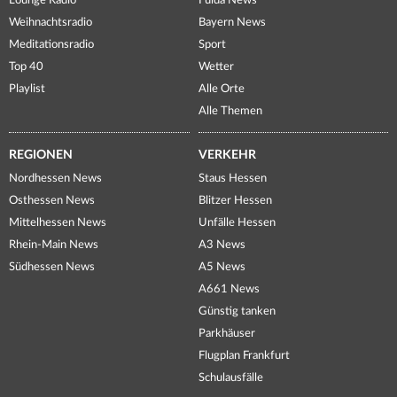
Lounge Radio
Fulda News
Weihnachtsradio
Bayern News
Meditationsradio
Sport
Top 40
Wetter
Playlist
Alle Orte
Alle Themen
REGIONEN
VERKEHR
Nordhessen News
Staus Hessen
Osthessen News
Blitzer Hessen
Mittelhessen News
Unfälle Hessen
Rhein-Main News
A3 News
Südhessen News
A5 News
A661 News
Günstig tanken
Parkhäuser
Flugplan Frankfurt
Schulausfälle